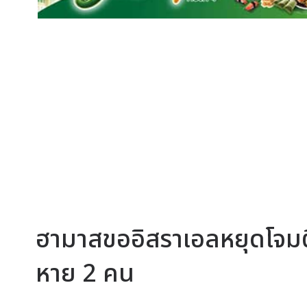
ฮามาสขออิสราเอลหยุดโจมตี
หาย 2 คน