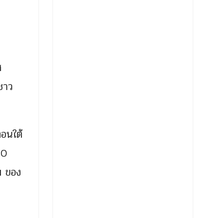
ศ
ชาว
อนใต้
00
ม ของ