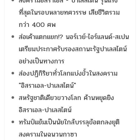
สงครามอิสราเอล - ปาเลสไตน์ รุนแรง
ที่สุดในรอบหลายทศวรรษ เสียชีวิตรวม
กว่า 400 ศพ
ส่อเค้าแตกแยก!? นอร์เวย์-ไอร์แลนด์-สเปน
เตรียมประกาศรับรองสถานะรัฐปาเลสไตน์
อย่างเป็นทางการ
ส่องปฏิกิริยาทั่วโลกแบ่งขั้วในสงคราม
"อิสราเอล-ปาเลสไตน์"
สหรัฐชาติเดียวขวางโลก ค้านหยุดยิง
อิสราเอล-ปาเลสไตน์
ทรัมป์แย้มเป็นนัยใกล้บรรลุข้อตกลงยุติ
สงครามในฉนวนกาซา