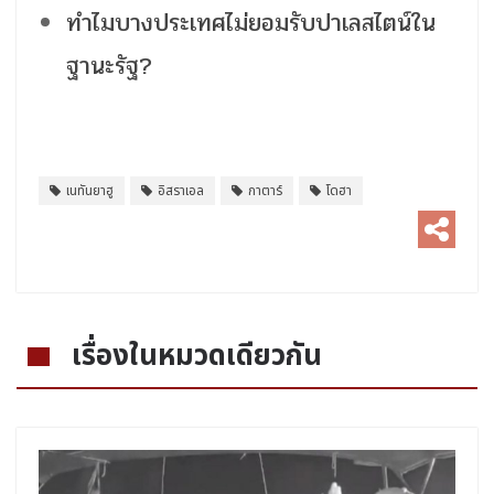
ทำไมบางประเทศไม่ยอมรับปาเลสไตน์ใน
ฐานะรัฐ?
เนทันยาฮู
อิสราเอล
กาตาร์
โดฮา
เรื่องในหมวดเดียวกัน