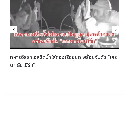
ทหารอิสราเอลฉีดน้ำใส่กองเรือซูมุด พร้อมจับตัว “เกร
ตา ธันเบิร์ก”