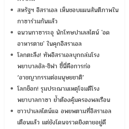
สหรัฐฯ อิสราเอล เห็นชอบแผนสันติภาพใน
กาซาร่วมกันแล้ว
ฉนวนกาซาระอุ นักโทษปาเลสไตน์ 'อด
อาหารตาย' ในคุกอิสราเอล
โลกตะลึง! ทัพอิสราเอลบุกถล่มโรง
พยาบาลอัล-ชิฟา ชี้นี่คือการก่อ
‘อาชญากรรมต่อมนุษยชาติ’
โลกช็อก! รุมประณามเหตุโจมตีโรง
พยาบาลกาซา ย้ำต้องคุ้มครองพลเรือน
ชาวปาเลสไตน์แฉ อพยพตามที่อิสราเอล
เตือนแล้ว แต่ยังโดนจรวดยิงตายอยู่ดี