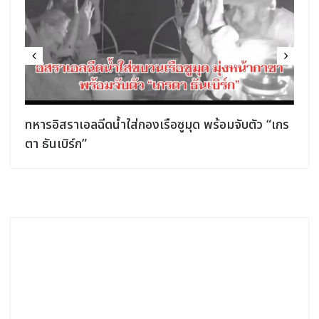
ทหารอิสราเอลฉีดน้ำใส่กองเรือซูมุด พร้อมจับตัว “เกร
ตา ธันเบิร์ก”