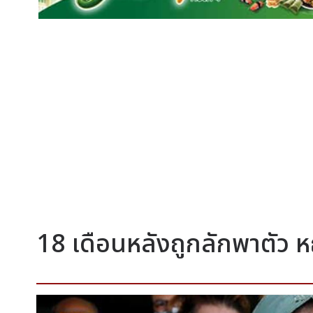
18 เดือนหลังถูกลักพาตัว