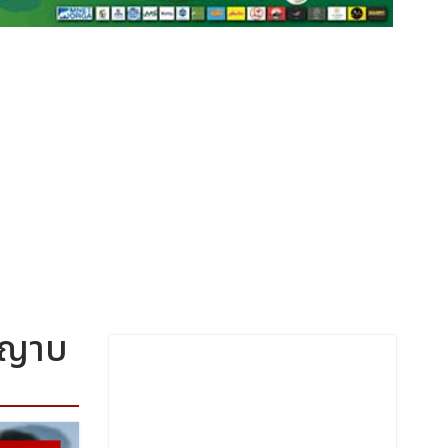
ฮิญาบ