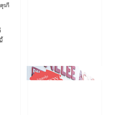
ุรกี
ี
ี้