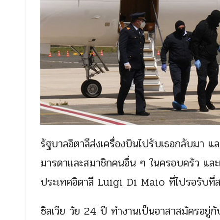
รัฐบาลอิตาลีส่งเครื่องบินไปรับเธอกลับม
มารดาและสมาชิกคนอื่น ๆ ในครอบครัว และเธ
ประเทศอิตาลี Luigi Di Maio ที่ไปรอรับที
ซิลเวีย วัย 24 ปี ทำงานเป็นอาสาสมัครอยู่กั