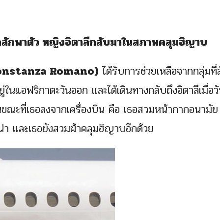
ูกลักพาตัว หญิงอิตาลีกลับมาในสภาพคลุมฮิญาบ
a Constanza Romano)
ได้รับการช่วยเหลือจากกลุ่มที่
่ในแอฟริกาตะวันออก และได้เดินทางกลับถึงอิตาลีเมื่อวัน
ขณะที่เธอลงจากเครื่องบิน คือ เธอสวมหน้ากากอนามัย
โคโรน่า และเธอยังสวมผ้าคลุมฮิญาบอีกด้วย