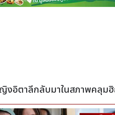
 หญิงอิตาลีกลับมาในสภาพคลุม