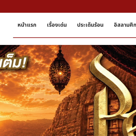
หน้าแรก
เรื่องเด่น
ประเด็นร้อน
อิสลามศึ