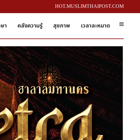
HOT.MUSLIMTHAIPOST.COM
กษา
คลังความรู้
สุขภาพ
เวลาละหมาด