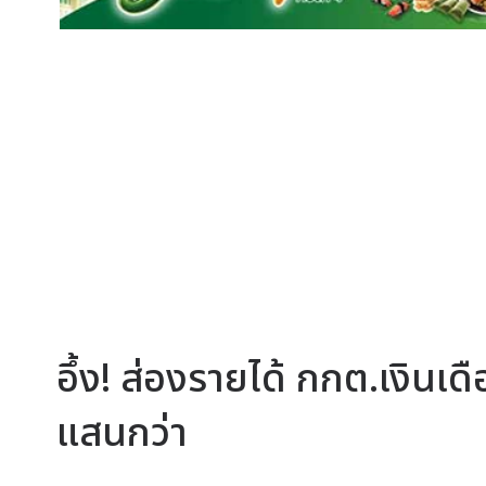
อึ้ง! ส่องรายได้ กกต.เงิน
แสนกว่า