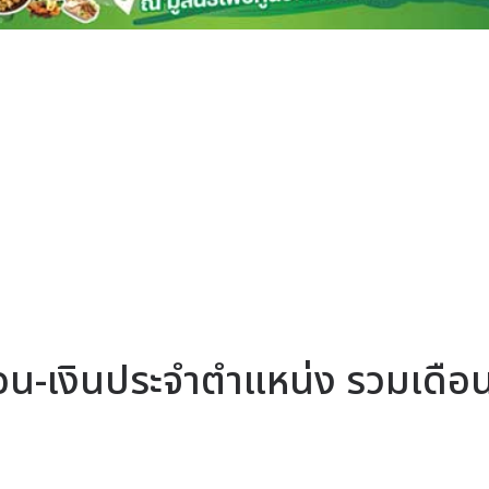
เดือน-เงินประจำตำแหน่ง รวมเดือ