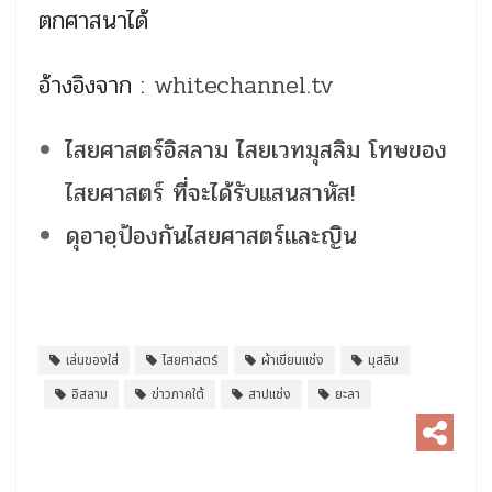
ตกศาสนาได้
อ้างอิงจาก :
whitechannel.tv
ไสยศาสตร์อิสลาม ไสยเวทมุสลิม โทษของ
ไสยศาสตร์ ที่จะได้รับแสนสาหัส!
ดุอาอฺป้องกันไสยศาสตร์เเละญิน
เล่นของใส่
ไสยศาสตร์
ผ้าเขียนแช่ง
มุสลิม
อิสลาม
ข่าวภาคใต้
สาปแช่ง
ยะลา