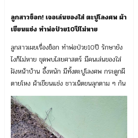
ลูกสาวช็อก! เจอเล่นของใส่ ตะปูโลงศพ ผ้า
เขียนแช่ง ทำพ่อป่วย10ปีไม่หาย
ลูกสาวเผยเรื่องช็อก ทำพ่อป่วย10ปี รักษายัง
ไงก็ไม่หาย ขุดพบไสยศาสตร์ มีคนเล่นของใส่
ฝังหน้าบ้าน อึ้งหนัก มีทั้งตะปูโลงศพ กระดูกผี
ตายโหง ผ้าเขียนแช่ง ชาวเน็ตขนลุกตาม ๆ กัน