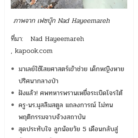
ภาพจาก เฟซบุ๊ก Nad Hayeemareh
ที่มา: Nad Hayeemareh
, kapook.com
มาเลย์ใช้ไสยศาสตร์เข้าช่วย เด็กหญิงหาย
ปริศนากลางป่า
ฝังแล้ว! ศพทหารพรานเหยื่อระเบิดโจรใต้
ครู-นร.มุสลิมสตูล แถลงการณ์ ไม่ทน
พฤติกรรมจาบจ้วงสถาบัน
สุดประทับใจ ลูกน้อยวัย 5 เดือนกลับสู่