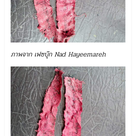
ภาพจาก เฟซบุ๊ก Nad Hayeemareh