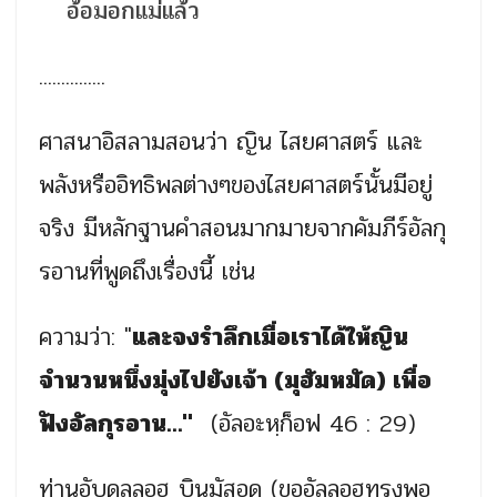
อ้อมอกแม่แล้ว
...............
ศาสนาอิสลามสอนว่า ญิน ไสยศาสตร์ และ
พลังหรืออิทธิพลต่างๆของไสยศาสตร์นั้นมีอยู่
จริง มีหลักฐานคำสอนมากมายจากคัมภีร์อัลกุ
รอานที่พูดถึงเรื่องนี้ เช่น
ความว่า: "
และจงรำลึกเมื่อเราได้ให้ญิน
จำนวนหนึ่งมุ่งไปยังเจ้า (มุฮัมหมัด) เพื่อ
ฟังอัลกุรอาน…"
(อัลอะหฺก็อฟ 46 : 29)
ท่านอับดุลลอฮ บินมัสอูด (ขออัลลอฮทรงพอ