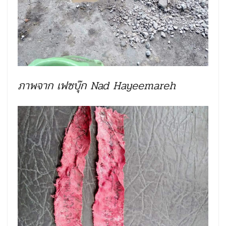
ภาพจาก เฟซบุ๊ก Nad Hayeemareh