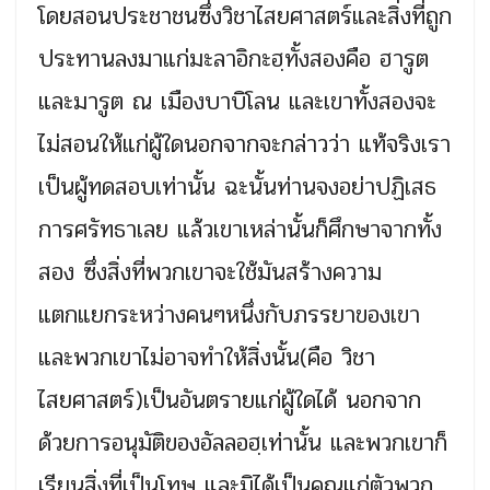
โดยสอนประชาชนซึ่งวิชาไสยศาสตร์และสิ่งที่ถูก
ประทานลงมาแก่มะลาอิกะฮฺทั้งสองคือ ฮารูต
และมารูต ณ เมืองบาบิโลน และเขาทั้งสองจะ
ไม่สอนให้แก่ผู้ใดนอกจากจะกล่าวว่า แท้จริงเรา
เป็นผู้ทดสอบเท่านั้น ฉะนั้นท่านจงอย่าปฏิเสธ
การศรัทธาเลย แล้วเขาเหล่านั้นก็ศึกษาจากทั้ง
สอง ซึ่งสิ่งที่พวกเขาจะใช้มันสร้างความ
แตกแยกระหว่างคนๆหนึ่งกับภรรยาของเขา
และพวกเขาไม่อาจทำให้สิ่งนั้น(คือ วิชา
ไสยศาสตร์)เป็นอันตรายแก่ผู้ใดได้ นอกจาก
ด้วยการอนุมัติของอัลลอฮฺเท่านั้น และพวกเขาก็
เรียนสิ่งที่เป็นโทษ และมิได้เป็นคุณแก่ตัวพวก