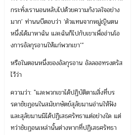
กระทั่งเรานอนหลับไปด้วยความกังวลใจอย่าง
มาก’ ท่านนบีตอบว่า ‘ตัวแทนจากหมู่ญินตน
หนึ่งได้มาหาฉัน และฉันก็ไปกับเขาเพื่ออ่านโอ
งการอัลกุรอานให้แก่พวกเขา’”
หรือในตอนหนึ่งของอัลกุรอาน อัลลอฮทรงตรัส
ไว้ว่า
ความว่า: "และพวกเขาได้ปฏิบัติตามสิ่งที่บร
รดาชัยฏอนในสมัยกษัตย์สุลัยมานอ่านให้ฟัง
และสุลัยมานมิได้ปฏิเสธศรัทธาแต่อย่างใด แต่
ทว่าชัยฏอนเหล่านั้นต่างหากที่ปฏิเสธศรัทธา