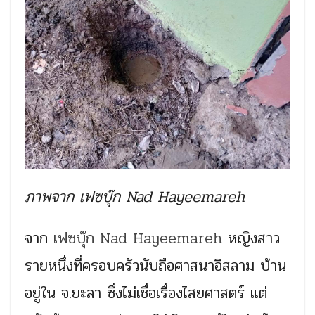
ภาพจาก เฟซบุ๊ก Nad Hayeemareh
จาก
เฟซบุ๊ก Nad Hayeemareh
หญิงสาว
รายหนึ่งที่ครอบครัวนับถือศาสนาอิสลาม บ้าน
อยู่ใน จ.ยะลา ซึ่งไม่เชื่อเรื่องไสยศาสตร์ แต่