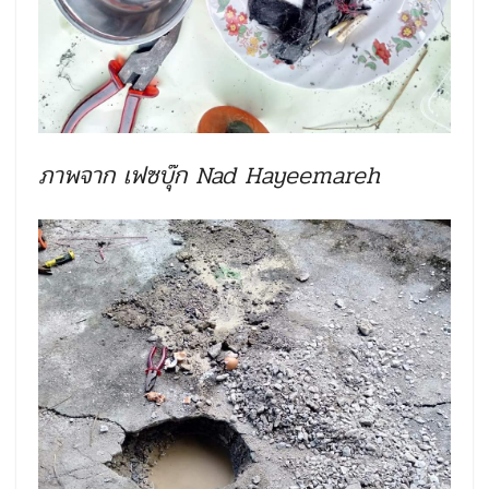
ภาพจาก เฟซบุ๊ก Nad Hayeemareh