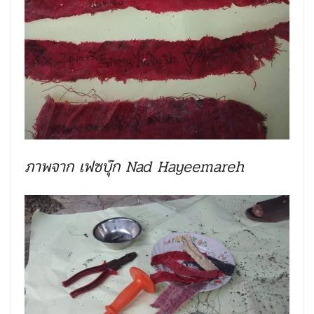
ภาพจาก เฟซบุ๊ก Nad Hayeemareh