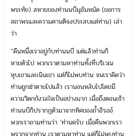
พระทัย) สหายของท่านนบีมุฮัมหมัด (ขอการ
สถาพรและความศานติจงประสบแด่ท่าน) เล่า
ว่า
“คืนหนึ่งเราอยู่กับท่านนบี แต่แล้วท่านก็
หายตัวไป พวกเราตามหาท่านทั้งที่บริเวณ
หุบเขาและเนินเขา แต่ก็ไม่พบท่าน จนเราคิดว่า
ท่านถูกฆ่าตายไปแล้ว เรานอนหลับไปโดยมี
ความวิตกกังวลใจเป็นอย่างมาก เมื่อถึงตอนเช้า
ท่านนบีก็ปรากฏตัวมาจากทิศของถ้ำฮิรออ์
พวกเราถามท่านว่า ‘ท่านครับ เมื่อคืนพวกเรา
พรากจากท่าน เราตามหาท่าน แต่ก็ไม่พบท่าน