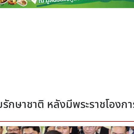
รักษาชาติ หลังมีพระราชโองกา