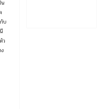
ป็น
ค
่กับ
นี
หัว
าง