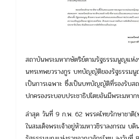
สถาบันพระมหากษัตริย์ตามรัฐธรรมนูญแห่งร
นทรเทพยวรางกูร บทบัญญัติของรัฐธรรมนูญท
เป็นการเฉพาะ ซึ่งเป็นบทบัญญัติที่รองรั
ปกครองระบอบประชาธิปไตยอันมีพระมหากษัต
ล่าสุด วันที่ 9 ก.พ. 62 พรรคไทยรักษาชาต
ในสมเด็จพระเจ้าอยู่หัวมหาวชิราลงกรณ บดิ
รัฐธรรมนูญแห่งราชอาณาจักรไทย ลงวันที่ 8