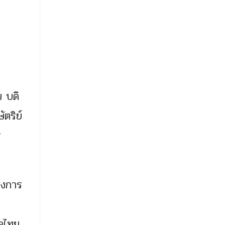
 บดิ
ตริย์
ร
องการ
รคไทย