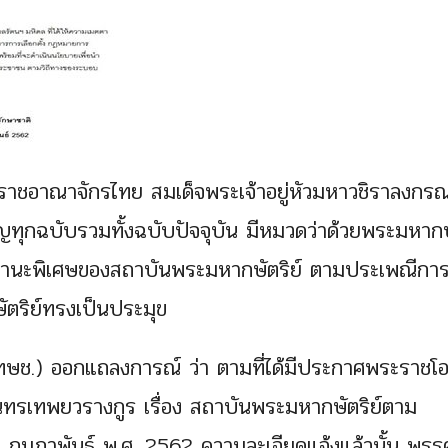
าชอาณาจักรไทย สมเด็จพระเจ้าอยู่หัวมหาวชิราลงกรณ
ุกฉบับรวมทั้งฉบับปัจจุบัน มีหมวดว่าด้วยพระมหากษั
บสถานะพิเศษของสถาบันพระมหากษัตริย์ ตามประเพณีกา
ริย์ทรงเป็นประมุข
ิ(ทษช.) ออกแถลงการณ์ ว่า ตามที่ได้มีประกาศพระราชโ
นทรเทพยวรางกูร เรื่อง สถาบันพระมหากษัตริย์ตาม
 กุมภาพันธ์ พ.ศ. 2562 ความละเอียดแจ้งแล้วนั้น พร