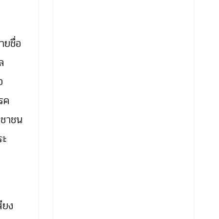
ยชื่อ
ล
อ
รรค
ระชาชน
ระ
ียง