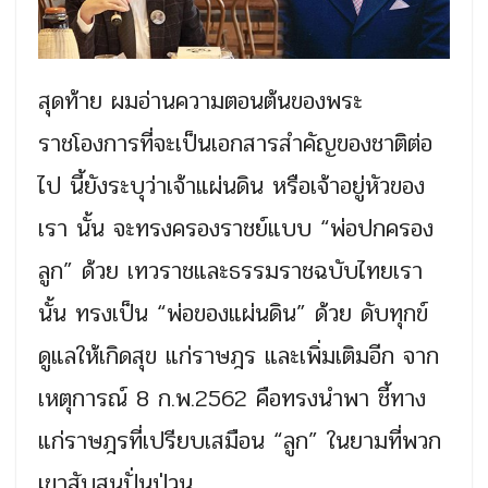
สุดท้าย ผมอ่านความตอนต้นของพระ
ราชโองการที่จะเป็นเอกสารสำคัญของชาติต่อ
ไป นี้ยังระบุว่าเจ้าแผ่นดิน หรือเจ้าอยู่หัวของ
เรา นั้น จะทรงครองราชย์แบบ “พ่อปกครอง
ลูก” ด้วย เทวราชและธรรมราชฉบับไทยเรา
นั้น ทรงเป็น “พ่อของแผ่นดิน” ด้วย ดับทุกข์
ดูแลให้เกิดสุข แก่ราษฎร และเพิ่มเติมอีก จาก
เหตุการณ์ 8 ก.พ.2562 คือทรงนำพา ชี้ทาง
แก่ราษฎรที่เปรียบเสมือน “ลูก” ในยามที่พวก
เขาสับสนปั่นป่วน