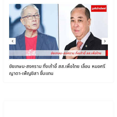
ชัยเกษม-สงคราม ทิ้งเก้าอี้ สส.เพื่อไทย เลื่อน หมอศรี
ญาดา-เพ็ญชิสา ขึ้นแทน