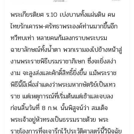
พระเกียรติยศ ร.10 เบ่งบานทั้งแผ่นดิน คน
ไทยรักเคารพ-ศรัทธาพระองค์ท่านมากขึ้นอีก
ทวีทบเท่า หลายคนก้มลงกราบพระบรม
ฉายาลักษณ์ทั้งน้ำตา พวกเรามองไปข้างหน้าสู่
งานพระราชพิธีบรมราชาภิเษก ซึ่งจะยิ่งสง่า
งาม จะสูงส่งและศักดิ์สิทธิ์ยิ่งขึ้น แม้พระราช
พิธีนี้มีเพื่อสำแดงว่าพระมหากษัตริย์เป็นเทว
ราช แต่เหตุการณ์ที่เริ่มต้นแต่เช้าและจบลง
ก่อนสิ้นวันที่ 8 ก.พ. นั้นพิสูจน์ว่า สมเด็จ
พระเจ้าอยู่หัวทรงเป็นธรรมราชด้วย พระ
ราชโองการที่จะจารึกไว้ประวัติศาสตร์นี้วินิจฉัย