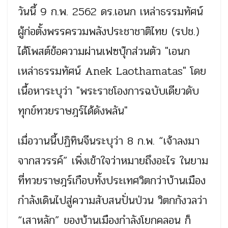
วันนี้ 9 ก.พ. 2562 ดร.เอนก เหล่าธรรมทัศน์
ผู้ก่อตั้งพรรครวมพลังประชาชาติไทย (รปช.)
ได้โพสต์ข้อความผ่านเฟซบุ๊กส่วนตัว "เอนก
เหล่าธรรมทัศน์ Anek Laothamatas" โดย
เนื้อหาระบุว่า "พระราชโองการฉบับเดียวดับ
ทุกข์ทวยราษฎร์ได้ดังพลัน"
เมื่อวานนี้ปฏิทินจีนระบุว่า 8 ก.พ. “เจ้าลงมา
จากสวรรค์” เพิ่งเข้าใจว่าหมายถึงอะไร ในยาม
ที่ทวยราษฎร์เกือบทั้งประเทศวิตกว่าบ้านเมือง
กำลังเดินไปสู่ความสับสนปั่นป่วน วิตกกังวลว่า
“เสาหลัก” ของบ้านเมืองกำลังโยกคลอน ก็