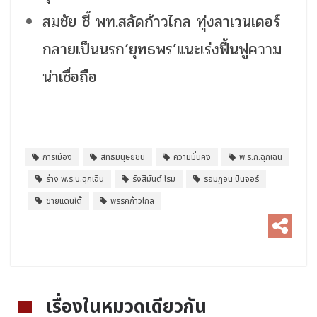
สมชัย ชี้ พท.สลัดก้าวไกล ทุ่งลาเวนเดอร์
กลายเป็นนรก‘ยุทธพร’แนะเร่งฟื้นฟูความ
น่าเชื่อถือ
การเมือง
สิทธิมนุษยชน
ความมั่นคง
พ.ร.ก.ฉุกเฉิน
ร่าง พ.ร.บ.ฉุกเฉิน
รังสิมันต์ โรม
รอมฎอน ปันจอร์
ชายแดนใต้
พรรคก้าวไกล
เรื่องในหมวดเดียวกัน