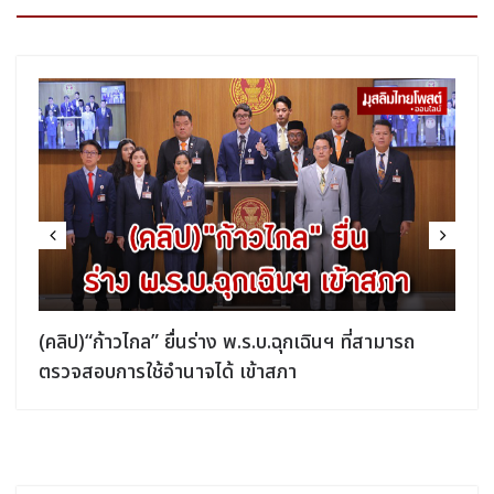
ด่วน! "พิธา" ลาออกหัวหน้าพรรคก้าวไกล