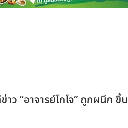
ข่าว “อาจารย์โกโจ” ถูกผนึก ขึ้