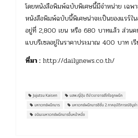
โดยหนังสือพิมพ์ฉบับพิเศษนี้มีจำหน่าย เฉพาะ
หนังสือพิมพ์ฉบับนี้พิเศษน่าจะเป็นของแรร์ใ
อยู่ที่ 2,800 เยน หรือ 680 บาทแล้ว ส่วนคนไทย
แบบรีเซลอยู่ในราคาประมาณ 400 บาท เรียกไ
ที่มา :
http://dailynews.co.th/
Jujutsu Kaisen
นสพ.ญี่ปุ่น ตีข่าวอาจารย์โกโจถูกผนึก
มหาเวทย์ผนึกมาร
มหาเวทย์ผนึกมารซีซั่น 2 ภาคอุบัติการณ์ชิบูย่า
อนิเมะมหาเวทย์ผนึกมารขึ้นหน้าหนึ่ง