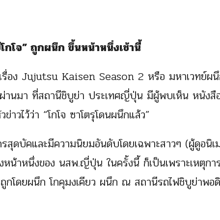
กโจ” ถูกผนึก ขึ้นหน้าหนึ่งเช้านี้
เมะเรื่อง Jujutsu Kaisen Season 2 หรือ มหาเวทย์ผน
ี่ผ่านมา ที่สถานีชิบูย่า ประเทศญี่ปุ่น มีผู้พบเห็น หนังสื
ข่าวไว้ว่า “โกโจ ซาโตรุโดนผนึกแล้ว”
ะครสุดบัคและมีความนิยมอันดับโดยเฉพาะสาวๆ (ผู้ดูอนิเ
น้าหนึ่งของ นสพ.ญี่ปุ่น ในครั้งนี้ ก็เป็นเพราะเหตุกา
" ถูกโดยผนึก โกคุมงเคียว ผนึก ณ สถานีรถไฟชิบูย่าพอด