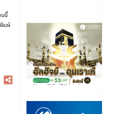
นนี้
พิมพ์