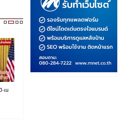
ป์-เน
เนทันยาฮูขอโทษกาตาร์ ทำทหารเสีย
สหรัฐฯ อ
ชีวิต สัญญาจะไม่ทำอีก
สันติภาพใ