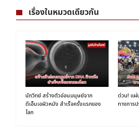
เรื่องในหมวดเดียวกัน
อ
นักวิทย์ สร้างตัวอ่อนมนุษย์จาก
ด่วน! แผ่
ความ
ดีเอ็นเอผิวหนัง สำเร็จครั้งแรกของ
ทางการปร
โลก