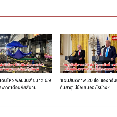
นดินไหว ฟิลิปปินส์ ขนาด 6.9
‘แผนสันติภาพ 20 ข้อ’ ของทรัม
ะกาศเตือนภัยสึนามิ
ทันยาฮู มีข้อเสนออะไรบ้าง?