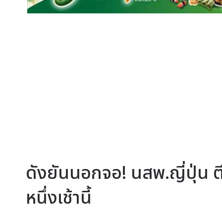
ดังยันนอกจอ! นสพ.ญี่ปุ่น ตี
หนึ่งเช้านี้