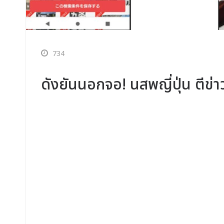
734
ดังยันนอกจอ! นสพญี่ปุ่น ตีข่าว 