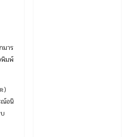
ึกมาร
อพิมพ์
มะ)
รณ์อนิ
ิบ