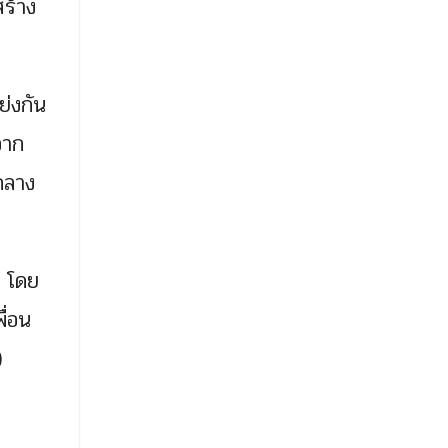
สร้าง
ย่งกัน
จาก
กลาง
น โดย
ื่อน
)