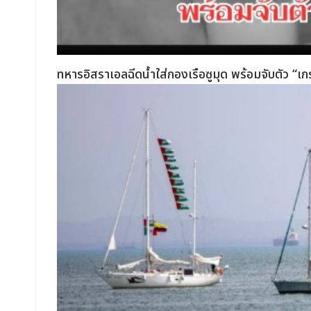
ทหารอิสราเอลฉีดน้ำใส่กองเรือซูมุด พร้อมจับตัว “เกร