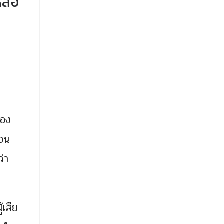
หลือ
ของ
่อน
่า
้เสีย