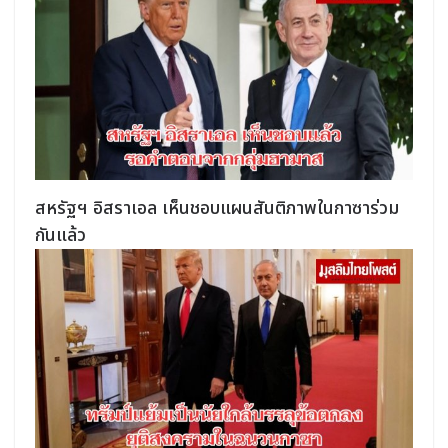
สหรัฐฯ อิสราเอล เห็นชอบแผนสันติภาพในกาซาร่วม
กันแล้ว