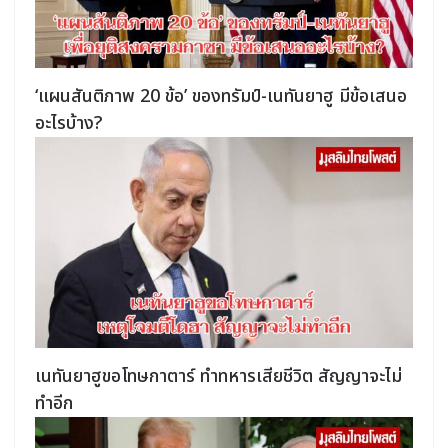
‘แผนสันติภาพ 20 ข้อ’ ของทรัมป์-เนทันยาฮู มีข้อเสนอ
อะไรบ้าง?
เนทันยาฮูขอโทษกาตาร์ ทำทหารเสียชีวิต สัญญาจะไม่
ทำอีก