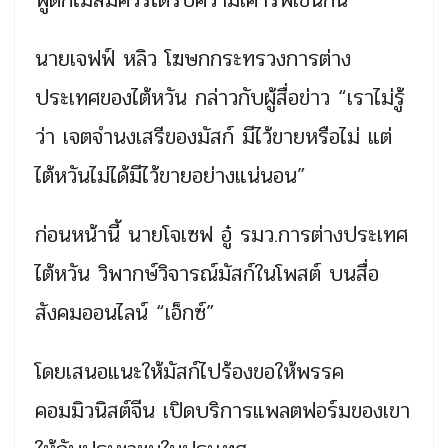
พูดก็ไม่สมควรได้รับความเคารพเช่นกัน”
นายเจฟฟ์ หลิว โฆษกกระทรวงการต่าง
ประเทศของไต้หวัน กล่าวกับผู้สื่อข่าว “เราไม่รู้
ว่า เจตจำนงเสรีของมัสก์ มีไว้ขายหรือไม่ แต่
ไต้หวันไม่ได้มีไว้ขายอย่างแน่นอน”
ก่อนหน้านี้ นายโจเซฟ อู๋ รมว.การต่างประเทศ
ไต้หวัน วิพากษ์วิจารณ์มัสก์ในโพสต์ บนสื่อ
สังคมออนไลน์ “เอ็กซ์”
โดยเสนอแนะให้มัสก์ไปร้องขอให้พรรค
คอมมิวนิสต์จีน เปิดบริการแพลตฟอร์มของเขา