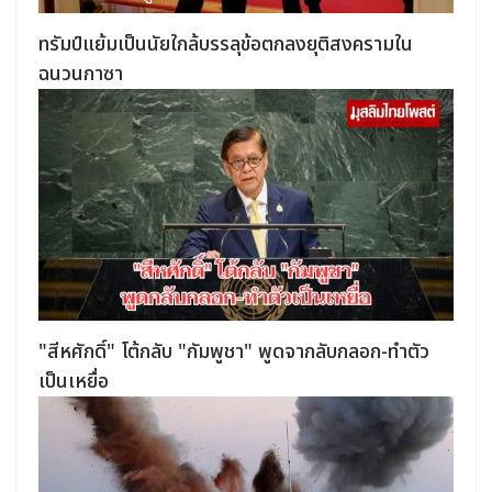
ทรัมป์แย้มเป็นนัยใกล้บรรลุข้อตกลงยุติสงครามใน
ฉนวนกาซา
"สีหศักดิ์" โต้กลับ "กัมพูชา" พูดจากลับกลอก-ทำตัว
เป็นเหยื่อ