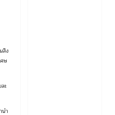
นสิง
เศษ
ยละ
ูกนำ