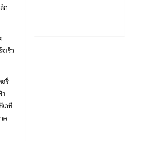
ลัก
ต
์จเร็ว
อรี่
ฟ้า
ีเอที
ลาด