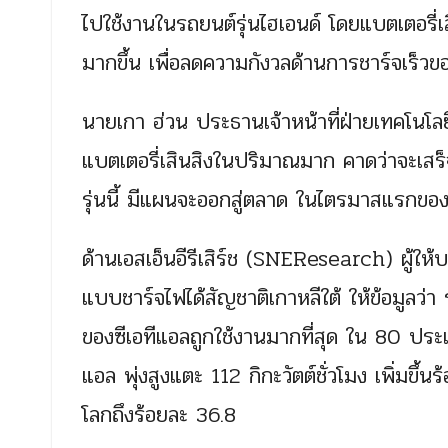
ไปใช้งานในรถยนต์รุ่นไฮเอนด์ โดยแบตเตอรี่เสิ
มากขึ้น เพื่อลดความกังวลด้านการชาร์จเร็วข
นายเกา ฮ่วน ประธานเจ้าหน้าที่ฝ่ายเทคโนโล
แบตเตอรี่เสินสิงในปริมาณมาก คาดว่าจะเสร็จสิ
รุ่นนี้ มีแผนจะออกสู่ตลาด ในไตรมาสแรกขอ
ด้านเอสเอ็นอีรีเสิร์ช (SNEResearch) ผู้ใ
แบบชาร์จไฟได้สัญชาติเกาหลีใต้ ให้ข้อมูลว่า 
ของซีเอทีแอลถูกใช้งานมากที่สุด ใน 80 ประเท
แอล พุ่งสูงแตะ 112 กิกะวัตต์ชั่วโมง เพิ่มข
โลกถึงร้อยละ 36.8