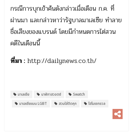
กรณีการบุกเข้าค้นดังกล่าวเมื่อเดือน ก.ค. ที่
ผ่านมา และกล่าวหาว่ารัฐบาลมาเลเซีย ทำลาย
ชื่อเสียงของแบรนด์ โดยมีกำหนดการไต่สวน
คดีในเดือนนี้
ที่มา :
http://dailynews.co.th/
มาเลเซีย
นาฬิกาสวอตซ์
Swatch
มาเลเซียแบน LGBT
สวมใส่ติดคุก
โฮโมเซกชวล