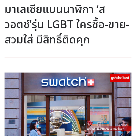
มาเลเซียแบนนาฬิกา ‘ส
วอตช์’รุ่น LGBT ใครซื้อ-ขาย-
สวมใส่ มีสิทธิ์ติดคุก