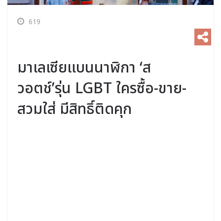
619
มาเลเซียแบนนาฬิกา ‘ส
วอตช์’รุ่น LGBT ใครซื้อ-ขาย-
สวมใส่ มีสิทธิ์ติดคุก