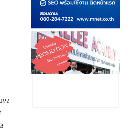
แห่ง
ก
รู