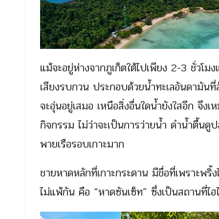
แม้จะอยู่ห่างจากภูเก็ตใต้ไปเพียง 2-3 ชั่วโมง
เสียงรบกวน ประกอบด้วยน้ำทะเลอันดามันที่ล
จะอุ่นอยู่เสมอ เหนือสิ่งอื่นใดน้ำยังใสอีก จ
กิจกรรม ไม่ว่าจะเป็นการว่ายน้ำ ดำน้ำตื้นด
พายเรือรอบเกาะมาก
ชายหาดหลักที่เกาะกระดาน มีชื่อที่เพราะพริ
ไม่แพ้กัน คือ “หาดซันเซ็ท” ซึ่งเป็นสถานที่