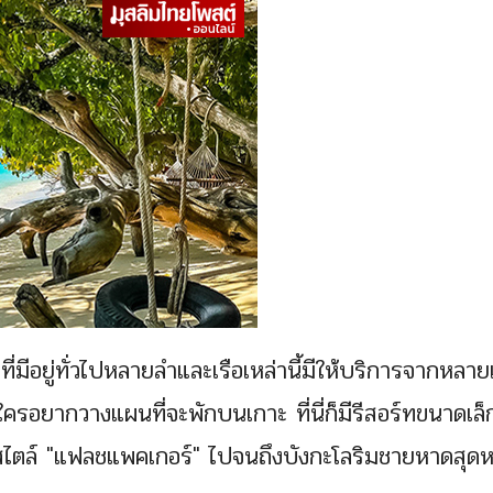
่มีอยู่ทั่วไปหลายลำและเรือเหล่านี้มีให้บริการจากหลาย
รอยากวางแผนที่จะพักบนเกาะ ที่นี่ก็มีรีสอร์ทขนาดเล็
่ายสไตล์ "แฟลชแพคเกอร์" ไปจนถึงบังกะโลริมชายหาดสุดห