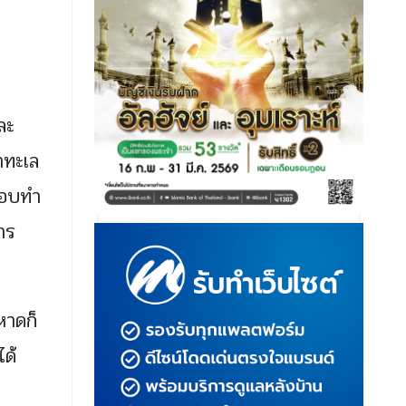
ละ
ำทะเล
ะชอบทำ
าร
หาดก็
ได้