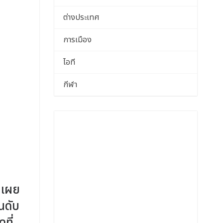
ต่างประเทศ
การเมือง
ไอที
กีฬา
 เผย
นดับ