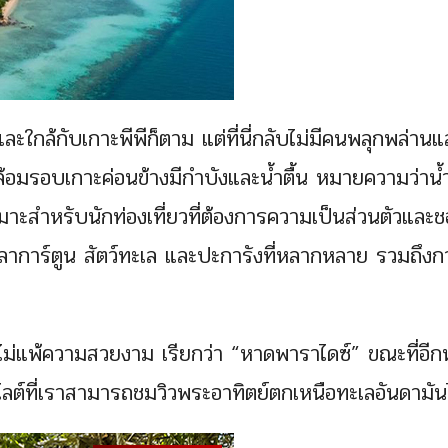
และใกล้กับเกาะพีพีก็ตาม แต่ที่นี่กลับไม่มีคนพลุกพล่านแ
้อมรอบเกาะค่อนข้างมีกำบังและน้ำตื้น หมายความว่าน้
ึงเหมาะสำหรับนักท่องเที่ยวที่ต้องการความเป็นส่วนตัวแล
ูปลาการ์ตูน สัตว์ทะเล และปะการังที่หลากหลาย รวมถึงก
้งไม่แพ้ความสวยงาม เรียกว่า “หาดพาราไดซ์” ขณะที่อีก
ไฮไลต์ที่เราสามารถชมวิวพระอาทิตย์ตกเหนือทะเลอันดามัน