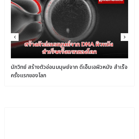
จ
ด่วน! แผ่นดินไหว ฟิลิปปินส์ ขนาด 6.9 ทางการประกาศ
เตือนภัยสึนามิ