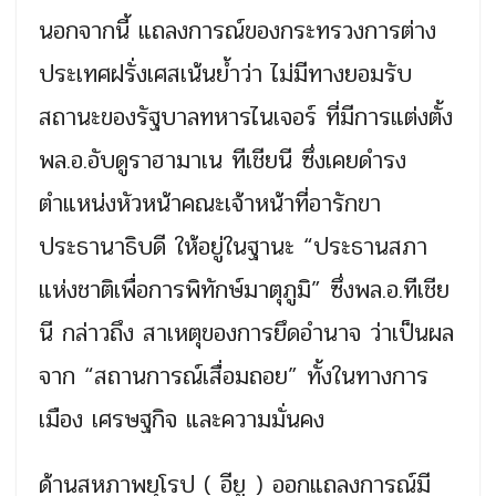
นอกจากนี้ แถลงการณ์ของกระทรวงการต่าง
ประเทศฝรั่งเศสเน้นย้ำว่า ไม่มีทางยอมรับ
สถานะของรัฐบาลทหารไนเจอร์ ที่มีการแต่งตั้ง
พล.อ.อับดูราฮามาเน ทีเชียนี ซึ่งเคยดำรง
ตำแหน่งหัวหน้าคณะเจ้าหน้าที่อารักขา
ประธานาธิบดี ให้อยู่ในฐานะ “ประธานสภา
แห่งชาติเพื่อการพิทักษ์มาตุภูมิ” ซึ่งพล.อ.ทีเชีย
นี กล่าวถึง สาเหตุของการยึดอำนาจ ว่าเป็นผล
จาก “สถานการณ์เสื่อมถอย” ทั้งในทางการ
เมือง เศรษฐกิจ และความมั่นคง
ด้านสหภาพยุโรป ( อียู ) ออกแถลงการณ์มี