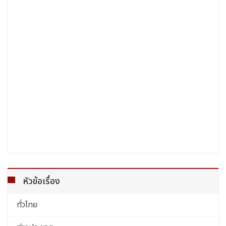
หัวข้อเรื่อง
ทั่วไทย