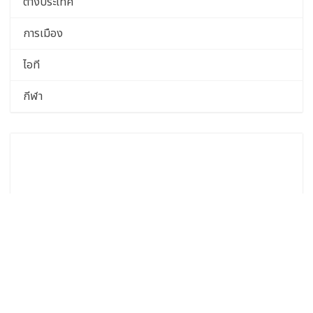
ต่างประเทศ
การเมือง
ไอที
กีฬา