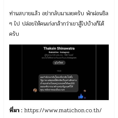
ท่านสบายแล้ว อย่ากลับมาเลยครับ พักผ่อนชิล
ๆ ไป ปล่อยให้คนเก่งกล้ากว่าเขาสู้ไปบ้างก็ได้
ครับ
ที่มา :
https://www.matichon.co.th/