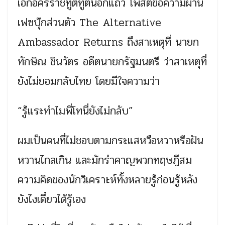
เอกอัครราชทูตทูตนอกแถว โพสต์ข้อความผ่าน
เฟซบุ๊กส่วนตัว The Alternative
Ambassador Returns ถึงสาเหตุที่ นายก
ทักษิณ ชินวัตร อดีตนายกรัฐมนตรี ว่าสาเหตุที่
ยังไม่ยอมกลับไทย โดยมีใจความว่า
“รู้แระทำไมพี่โทนี่ยังไม่กลับ”
ผมเป็นคนที่ไม่ชอบตามกระแสหวือหวาหรือฝัน
หวานไกลเกิน และมักรำคาญพวกทฤษฎีสม
ความคิดของนักวิเคราะห์ทั้งหลายรู้ก่อนรู้หลัง
ยังไงเดี๋ยวได้รู้เอง