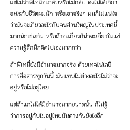
แต่ไม่ว่าพี่โทนี่จะกลับหรือไม่กลับ คงไม่ได้เกี่ยว
อะไรกับชีวิตผมนัก หรือเอาจริงๆ ผมก็ไม่แน่ใจ
ว่ามันจะเกี่ยวอะไรกับคนส่วนใหญ่ในประเทศนี้
มากนักเช่นกัน หรือถ้าจะเกี่ยวก็น่าจะเกี่ยวในแง่
ความรู้สึกนึกคิดไปเองมากกว่า
ถ้าพี่โทนี่ยังมีอำนาจมากจริง ด้วยเทคโนโลยี
การสื่อสารทุกวันนี้ มันแทบไม่ต่างอะไรไม่ว่าจะ
อยู่หรือไม่อยู่ไทย
แต่ถ้าแกไม่ได้มีอำนาจมากขนาดนั้น ก็ไม่รู้
ว่าการอยู่กับไม่อยู่ไทยมันต่างกันยังไงอีก