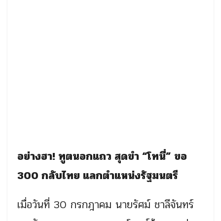
อย่างฮา! ทูตนอกแถว สุดขำ “โทนี่” ขอ
300 กลับไทย แลกตำแหน่งรัฐมนตรี
เมื่อวันที่ 30 กรกฎาคม นายรัศม์ ชาลีจันทร์