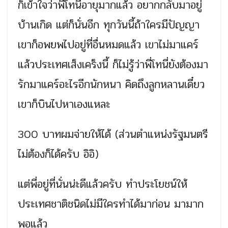
ก็เข้าใจว่าพี่โทนี่อายุมากแล้ว อยากกลับมาอยู่
บ้านเกิด แต่ก็นั่นอีก ทุกวันนี้ถ้าใครมีปัญญา
เขาก็อพยพไปอยู่ที่อื่นหมดแล้ว เขาไม่มาแคร์
แล้วประเทศเส็งเคร็งนี้ ก็ไม่รู้ว่าพี่โทนี่ยังต้องมา
รักมาแคร์อะไรอีกนักหนา คิดถึงลูกหลานเดี๋ยว
เขาก็บินไปหาเองแหละ
300 บาทผมจ่ายให้ได้ (ส่วนตำแหน่งรัฐมนตรี
ไม่ต้องก็ได้ครับ อิอิ)
แต่พี่อยู่ที่นั่นน่ะดีแล้วครับ ทำประโยชน์ให้
ประเทศชาติชนิดไม่มีใครทำได้มาก่อน มามาก
พอแล้ว