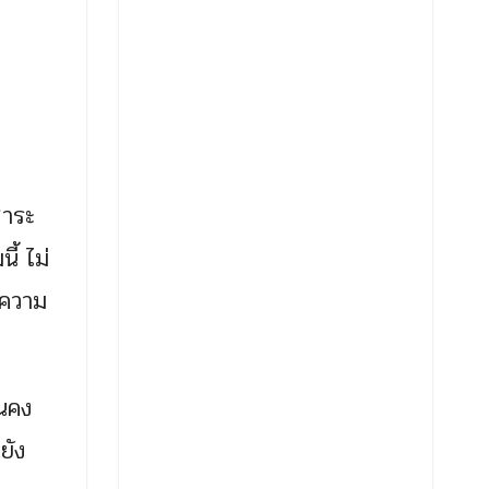
สาระ
้ ไม่
อความ
่นคง
ยัง