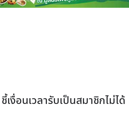
ี้เงื่อนเวลารับเป็นสมาชิกไม่ได้ 