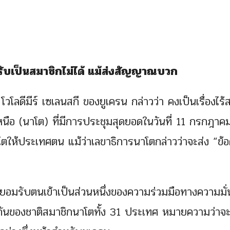
ลารับเป็นสมาชิกไม่ได้ แม้ส่งสัญญาณบวก
โลดีมีร์ เซเลนสกี ของยูเครน กล่าวว่า คงเป็นเรื่องไร้
 (นาโต) ที่มีการประชุมสุดยอดในวันที่ 11 กรกฎาคมนี
ให้ประเทศตน แม้ว่าเลขาธิการนาโตกล่าวว่าจะส่ง “ข้
นาโตยอมรับตนเข้าเป็นส่วนหนึ่งของความร่วมมือทางความมั
รงกันของชาติสมาชิกนาโตทั้ง 31 ประเทศ หมายความว่าจะ