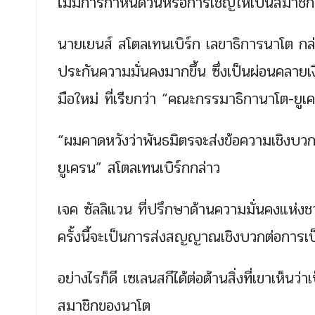
ไม่มีการกำหนดวันหรือการเชิญให้เป็นสมาชิกอ
นายเยนส์ สโตลเทนเบิร์ก เลขาธิการนาโต กล
ประกันความมั่นคงมากขึ้น ซึ่งเป็นผ่อนคลา
มือใหม่ ที่เรียกว่า “คณะกรรมาธิกานาโต-
“ผมคาดหวังว่าพันธมิตรจะส่งข้อความเชิงบวก
ยูเครน” สโตลเทนเบิร์กกล่าว
เจค ซัลลิแวน ที่ปรึกษาด้านความมั่นคงแห่
ครั้งนี้จะเป็นการส่งสญญาณเชิงบวกต่อการเ
อย่างไรก็ดี เซเลนสกีได้ต่อต้านสิ่งที่เขาเห็น
สมาชิกของนาโต