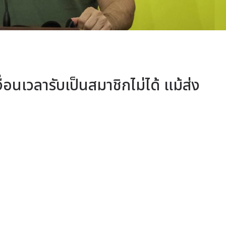
งื่อนเวลารับเป็นสมาชิกไม่ได้ แม้ส่ง