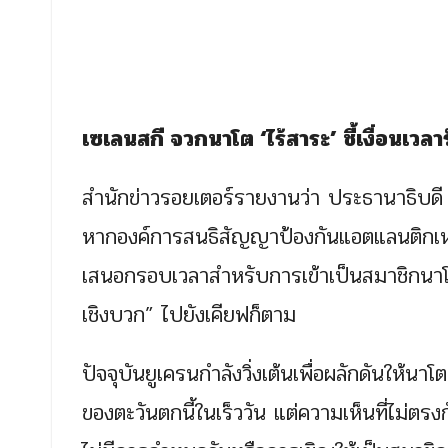
เซเลนสกี จวกนาโต ‘ไร้สาระ’ ชี้เงื่อนเว
สำนักข่าวรอยเตอร์รายงานว่า ประธานาธิบดี โว
หากองค์การสนธิสัญญาป้องกันแอตแลนติกเหนือ
เสนอกรอบเวลาสำหรับการเข้าเป็นสมาชิกนาโต
เชิงบวก” ไปยังเคียฟก็ตาม
ปัจจุบันยูเครนกำลังวิ่งเต้นเพื่อผลักดันให้
ของตะวันตกนี้ในเร็ววัน แต่ความเห็นที่ไม่ต