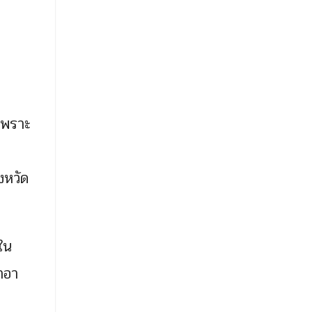
 เพราะ
งหวัด
ใน
าอา