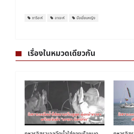
ชาริอะห์
อาเจะห์
มือเฆี่ยนหญิง
เรื่องในหมวดเดียวกัน
งเรียน
ทหารอิสราเอลฉีดน้ำใส่กองเรือซูมุด
ทหารอิสร