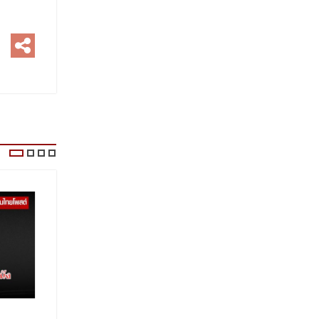
ด่วน! แผ่นดินไหว ฟิลิปปินส์ ขนาด 6.9
‘แผนสันติ