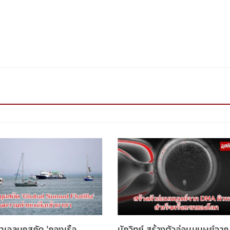
าเอลบุกสกัด 'กองเรือ
นักวิทย์ สร้างตัวอ่อนมนุษย์จาก