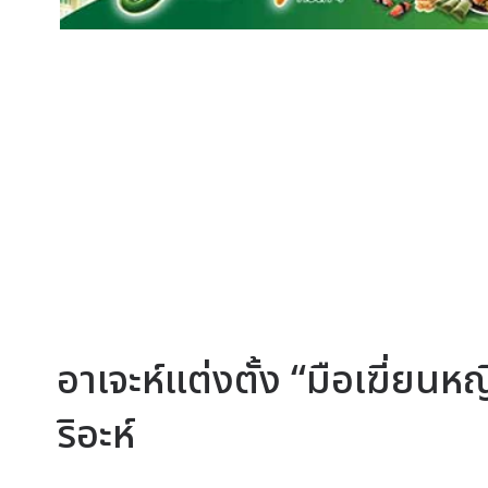
อาเจะห์แต่งตั้ง “มือเฆี่ยนห
ริอะห์