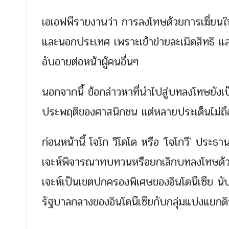
เอเอฟพีรายงานว่า การลงโทษด้วยการเฆี่ยนใ
และนอกประเทศ เพราะเข้าข่ายละเมิดสิทธิ แล
อับอายต่อหน้าผู้คนอื่นๆ
นอกจากนี้ ข้อกล่าวหาที่นำไปสู่บทลงโทษยังเ
ประพฤติของศาสนิกชน แต่หลายประเด็นไม่ถื
ก่อนหน้านี้ โจโก วิโดโด หรือ 'โจโกวี' ประธา
เจะห์พิจารณาทบทวนหรือยกเลิกบทลงโทษด้วย
เจะห์เป็นเขตปกครองพิเศษของอินโดนีเซีย นั
รัฐบาลกลางของอินโดนีเซียกับกลุ่มแบ่งแยกด