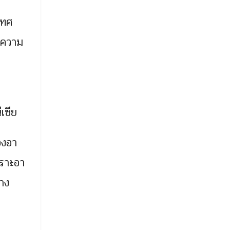
เทศ
ับความ
เซีย
องอา
พราะอา
าง