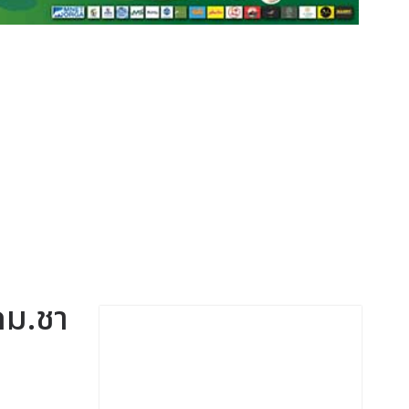
 กม.ชา