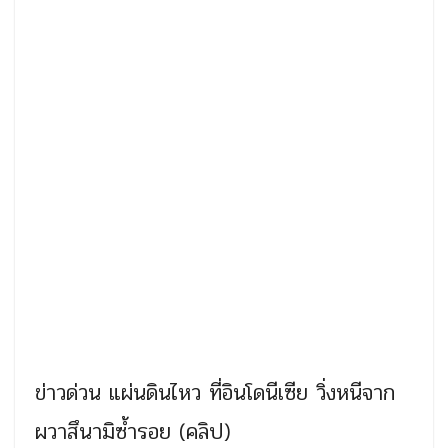
ข่าวด่วน แผ่นดินไหว ที่อินโดนีเซีย วิ่งหนีจาก
ผวาสึนามิซ้ำรอย (คลิป)