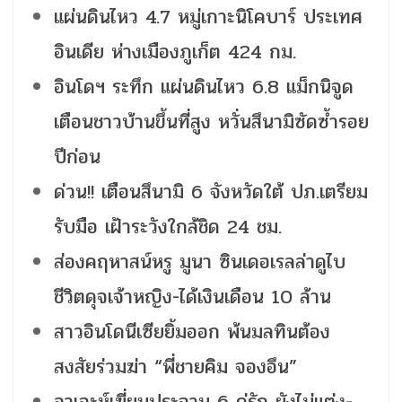
แผ่นดินไหว 4.7 หมู่เกาะนิโคบาร์ ประเทศ
อินเดีย ห่างเมืองภูเก็ต 424 กม.
อินโดฯ ระทึก แผ่นดินไหว 6.8 แม็กนิจูด
เตือนชาวบ้านขึ้นที่สูง หวั่นสึนามิซัดซ้ำรอย
ปีก่อน
ด่วน!! เตือนสึนามิ 6 จังหวัดใต้ ปภ.เตรียม
รับมือ เฝ้าระวังใกล้ชิด 24 ชม.
ส่องคฤหาสน์หรู มูนา ซินเดอเรลล่าดูไบ
ชีวิตดุจเจ้าหญิง-ได้เงินเดือน 10 ล้าน
สาวอินโดนีเซียยิ้มออก พ้นมลทินต้อง
สงสัยร่วมฆ่า “พี่ชายคิม จองอึน”
อาเจะห์เฆี่ยนประจาน 6 คู่รัก ยังไม่แต่ง-