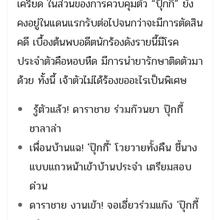
เครียด ในส่วนของการควบคุมตัว “ปุ๊กกี้” ยัง
คงอยู่ในแดนแรกรับต่อไปจนกว่าจะมีการตัดสิน
คดี เบื้องต้นพบอดีตนักร้องดังรายนี้มีโรค
ประจำตัวคือหอบหืด มีการนำยารักษาติดตัวมา
ด้วย ทั้งนี้ เจ้าตัวไม่ได้ร้องขออะไรเป็นพิเศษ
รู้ตัวแล้ว! ดาราชาย ร่วมก๊วนยา ปุ๊กกี้
ชาลาล่า
เพื่อนบ้านแฉ! 'ปุ๊กกี้' โวยวายทั้งคืน ชี้นาง
แบบแถวหน้าเข้าบ้านประจำ เตรียมสอบ
ด่วน
ดาราชาย งานเข้า! จอเอี่ยวร่วมแก๊ง 'ปุ๊กกี้