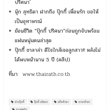
ปริศนา'
นุ๊ก สุทธิดา ฝากถึง ปุ๊กกี้ เพื่อนรัก ขอให้
เป็นอุทาหรณ์
ย้อนชีวิต “ปุ๊กกี้ ปริศนา”ก่อนถูกจับพร้อม
แฟนหนุ่มคนล่าสุด
ปุ๊กกี้ ชาลาล่า ดีใจใกล้เจอลูกสาว!! หลังไม่
ได้พบหน้านาน 5 ปี (คลิป)
ที่มา:
www.thairath.co.th
ข่าวปุ๊กกี้
ปุ๊กกี้ ปริศนา
แก๊งค้ายา
ดาราค้ายา
ยาเสพติด