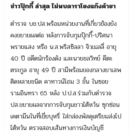
ข่าวปุ๊กกี้ ล่าสุด ไม่พบดาราโยงแก๊งค้ายา
ตำรวจ บช.ปส.พร้อมหน่วยงานที่เกี่ยวข้องยัง
คงขยายผลต่อ หลังการจับกุมปุ๊กกี้-ปริศนา
พรายแสง หรือ น.ส.พริสซิลลา จิวเมลลี่ อายุ
40 ปี อดีตนักร้องดัง และนายชลวิทย์ คีตะ
ตระกูล อายุ 49 ปี สามีพร้อมของกลางยาเสพ
ติดหลายชนิด คาทาวน์โฮม 3 ชั้น ในซอย
รามอินทรา 65 หลัง ป.ป.ส.ร่วมกับตำรวจ
ปส.ขยายผลจากการจับกุมชาวไต้หวัน ซุกซ่อน
เคตามีนในที่เขี่ยบุหรี่ ใส่กล่องพัสดุเตรียมส่งไป
ไต้หวัน ตรวจสอบเส้นทางการเงินบัญชี