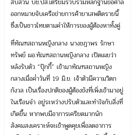
สืบสวน บช.ปส.เตรียมรวบรวมหลักฐานขอศาล
ออกหมายจับเครือข่ายการค้ายาเสพติดรายนี้
ซึ่งเป็นชาวไทยตามคำให้การของผู้ต้องหาทั้งคู่
ที่ทัณฑสถานหญิงกลาง นางชฎาพร รักษา
ทรัพย์ ผอ.ทัณฑสถานหญิงกลาง เปิดเผยว่า
หลังรับตัว “ปุ๊กกี้” เข้ามาทัณฑสถานหญิง
กลางเมื่อค่ำวันที่ 19 มิ.ย. เจ้าตัวมีความวิตก
กังวล เป็นเรื่องปกติของผู้ต้องขังที่เพิ่งเข้ามาอยู่
ในเรือนจำ อยู่ระหว่างปรับตัวและทำใจกับสิ่งที่
เกิดขึ้น หากพบมีอาการเครียดมากนัก
สังคมสงเคราะห์จะเข้าพูดคุยเพื่อลดอาการ