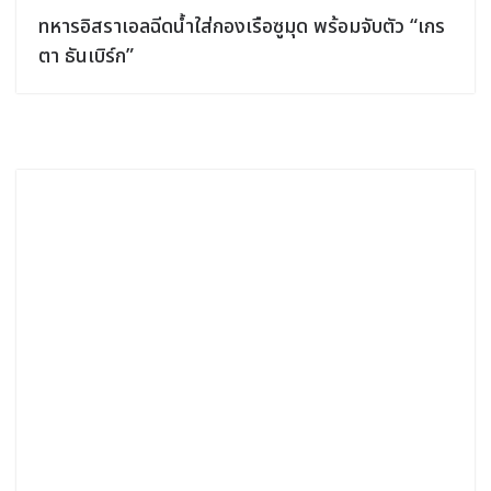
ทหารอิสราเอลฉีดน้ำใส่กองเรือซูมุด พร้อมจับตัว “เกร
ตา ธันเบิร์ก”