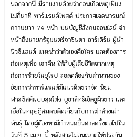
นอกจากนี้ มีรายงานด้วยว่าก่อนเกิดเหตุเพียง
ไม่กี่นาที ทาร์แรนต์โพสต์ ประกาศเจตนารมณ์
ความยาว 74 หน้า บนบัญชีสังคมออนไลน์ จ่า
หน้าถึงนายกรัฐมนตรีจาซินดา อาร์เดิร์น ผู้นำ
นิวซีแลนด์ แนะนำว่าตัวเองคือใคร และต้องการ
ก่อเหตุเพื่อ เอาคืน ให้กับผู้เสียชีวิตจากเหตุ
ก่อการร้ายในยุโรป สอดคล้องกับสำนวนของ
อัยการว่าทาร์แรนต์มีแนวคิดขวาจัด นิยม
ฟาสซิสต์แบบสุดโต่ง บูชาลัทธิเชิดชูผิวขาว และ
เชื่อในทฤษฎีสมคบคิดเกี่ยวกับการฆ่าล้างเผ่า
พันธุ์ โดยผู้ต้องหามีกำหนดขึ้นศาลครั้งต่อไปใน
วันที่ 5 เม.ย. นี้ หลังศาลไม่อนุญาตให้ประกัน