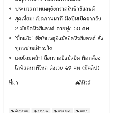
ประมวลภาพเหตุยิงกราดในนิวซีแลนด์
สุดเหี้ยม! เปิดภาพนาที มือปืนเปิดฉากยิง
2 มัสยิดนิวซีแลนด์ ตายพุ่ง 50 ศพ
'บิ๊กแป๊ะ' เสียใจเหตุยิงมัสยิดนิวซีแลนด์ สั่ง
ทุกหน่วยเฝ้าระวัง
เผยโฉมหน้า! มือกราดยิงมัสยิด ติดกล้อง
ไลฟ์สดนาทีโหด สังเวย 49 ศพ (มีคลิป)
ที่มา เดลินิวส์
ก่อการร้าย
กราดยิง
นิวซีแลนด์
มัสยิด