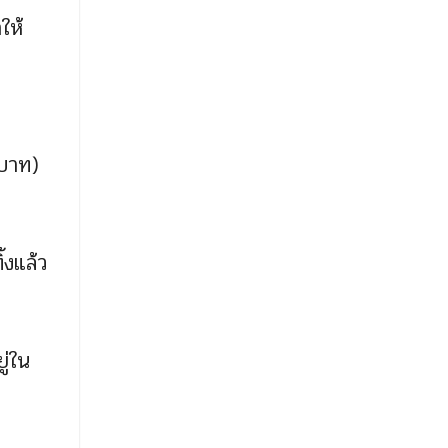
ให้
 บาท)
้งแล้ว
ู่ใน