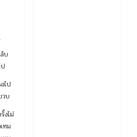
้
กลับ
ไป
ธอไป
 ขวบ
้งไม่
อเทม