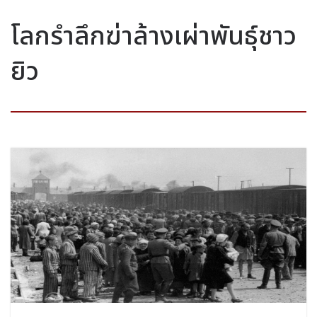
โลกรำลึกฆ่าล้างเผ่าพันธุ์ชาว
ยิว