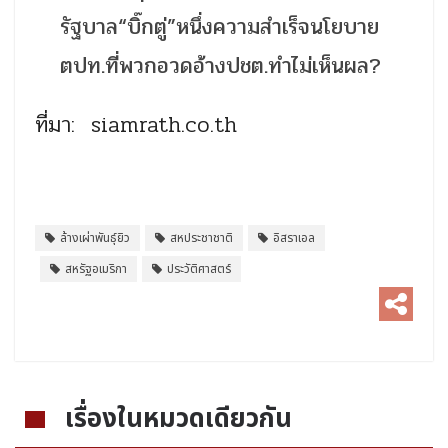
รัฐบาล“บิ๊กตู่”หนึ่งความสำเร็จนโยบาย
ตปท.ที่พวกอวดอ้างปชต.ทำไม่เห็นผล?
ที่มา: siamrath.co.th
ล้างเผ่าพันธุ์ยิว
สหประชาชาติ
อิสราเอล
สหรัฐอเมริกา
ประวัติศาสตร์
เรื่องในหมวดเดียวกัน