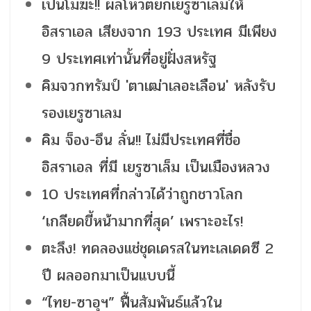
เป็นโมฆะ!! ผลโหวตยกเยรูซาเลมให้
อิสราเอล เสียงจาก 193 ประเทศ มีเพียง
9 ประเทศเท่านั้นที่อยู่ฝั่งสหรัฐ
คิมจวกทรัมป์ 'ตาเฒ่าเลอะเลือน' หลังรับ
รองเยรูซาเลม
คิม จ็อง-อึน ลั่น!! ไม่มีประเทศที่ชื่อ
อิสราเอล ที่มี เยรูซาเล็ม เป็นเมืองหลวง
10 ประเทศที่กล่าวได้ว่าถูกชาวโลก
‘เกลียดขี้หน้ามากที่สุด’ เพราะอะไร!
ตะลึง! ทดลองแช่ชุดเดรสในทะเลเดดซี 2
ปี ผลออกมาเป็นแบบนี้
“ไทย-ซาอุฯ” ฟื้นสัมพันธ์แล้วใน