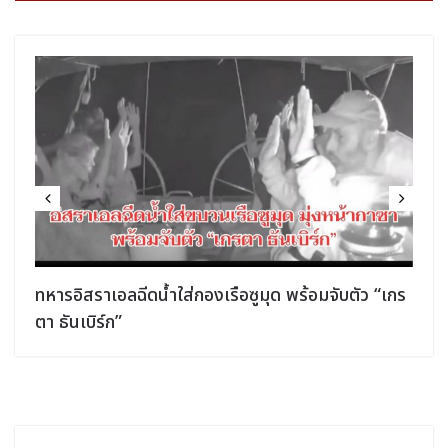
ทหารอิสราเอลฉีดน้ำใส่กองเรือซูมุด พร้อมจับตัว “เกร
ตา ธันเบิร์ก”