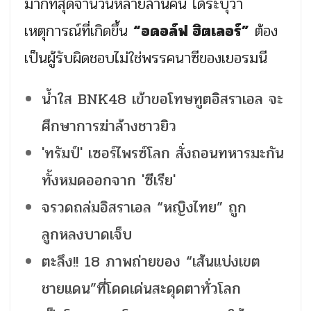
มากที่สุดจำนวนหลายล้านคน ได้ระบุว่า
เหตุการณ์ที่เกิดขึ้น
“อดอล์ฟ ฮิตเลอร์”
ต้อง
เป็นผู้รับผิดชอบไม่ใช่พรรคนาซีของเยอรมนี
น้ำใส BNK48 เข้าขอโทษทูตอิสราเอล จะ
ศึกษาการฆ่าล้างชาวยิว
'ทรัมป์' เซอร์ไพรซ์โลก สั่งถอนทหารมะกัน
ทั้งหมดออกจาก 'ซีเรีย'
จรวดถล่มอิสราเอล “หญิงไทย” ถูก
ลูกหลงบาดเจ็บ
ตะลึง!! 18 ภาพถ่ายของ “เส้นแบ่งเขต
ชายแดน”ที่โดดเด่นสะดุดตาทั่วโลก