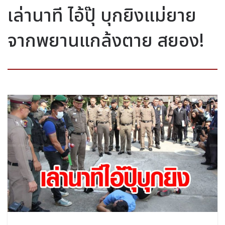
เล่านาที ไอ้ปุ๊ บุกยิงแม่ยาย
จากพยานแกล้งตาย สยอง!