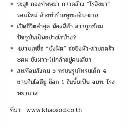
ระอุ!! กองทัพพม่า กวาดล้าง “โรฮิงยา”
รอบใหม่ อ้างทำร้ายพุทธเจ็บ-ตาย
เปิดชีวิตล่าสุด น้องนีต้า สาวถูกซ้อม
ปัจจุบันเป็นอย่างไรบ้าง?
4ขวบเหยื่อ “บังฟัต” จ่อยิงหัว-ฆ่ายกครัว
8ศพ ยังผวา-ไม่กล้าอยู่คนเดียว
สะเทือนสังคม 5 ทรชนรุมโทรมเด็ก 4
ขวบในไอซียู ช็อก 1 ในนั้นเป็น จนท. โรง
พยาบาล
ที่มา: www.khaosod.co.th