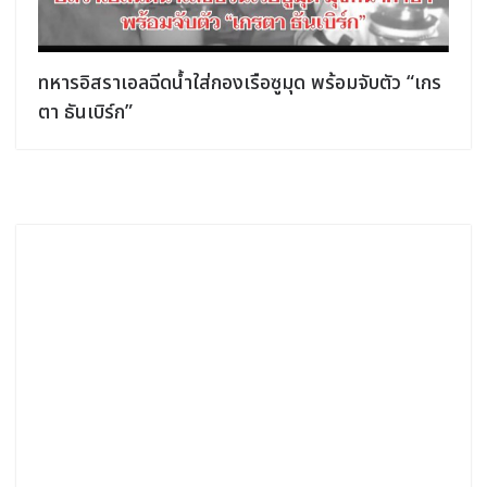
ทหารอิสราเอลฉีดน้ำใส่กองเรือซูมุด พร้อมจับตัว “เกร
ตา ธันเบิร์ก”