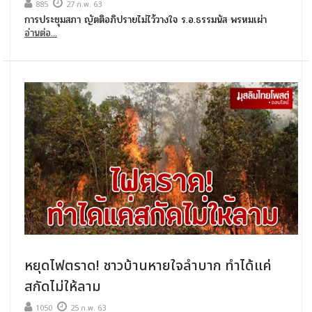
885
27 ก.พ. 63
การประชุมสภา ญัตติอภิปรายไม่ไว้วางใจ ร.อ.ธรรมนัส พรหมเผ่า
อ่านต่อ...
หยุดไฟตราด! ชาวบ้านหายใจลำบาก ทำได้แค่
สกัดไม่ให้ลาม
1050
25 ก.พ. 63