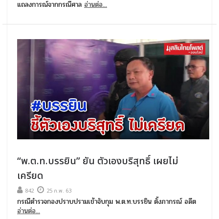
แถลงการณ์จากกรณีศาล
อ่านต่อ...
“พ.ต.ท.บรรยิน” ยัน ตัวเองบริสุทธิ์ เผยไม่
เครียด
842
25 ก.พ. 63
กรณีตำรวจกองปราบปรามเข้าจับกุม พ.ต.ท.บรรยิน ตั้งภากรณ์ อดีต
อ่านต่อ...