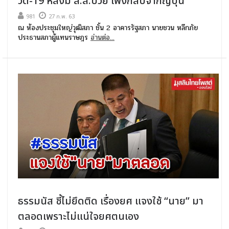
วิด-19 หลังมี ส.ส.ป่วย เพิ่งกลับจากญี่ปุ่น
981
27 ก.พ. 63
ณ ห้องประชุมใหญ่วุฒิสภา ชั้น 2 อาคารรัฐสภา นายชวน หลีกภัย
ประธานสภาผู้แทนราษฎร
อ่านต่อ...
ธรรมนัส ชี้ไม่ยึดติด เรื่องยศ แจงใช้ “นาย” มา
ตลอดเพราะไม่แน่ใจยศตนเอง