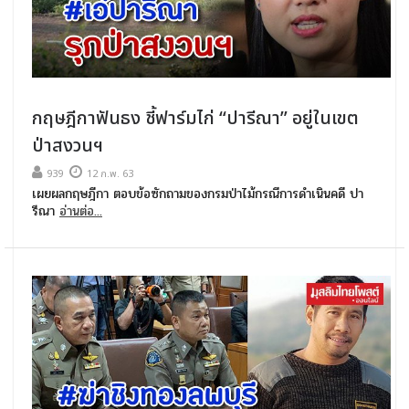
กฤษฎีกาฟันธง ชี้ฟาร์มไก่ “ปารีณา” อยู่ในเขต
ป่าสงวนฯ
939
12 ก.พ. 63
เผยผลกฤษฎีกา ตอบข้อซักถามของกรมป่าไม้กรณีการดำเนินคดี ปา
รีณา
อ่านต่อ...