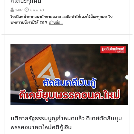
ก็ได้นะทุกคน
1487
6 ก.พ. 63
ในเมื่อหน้ากากอนามัยขาดตลาด ลงมือทำใช้เองก็ได้นะทุกคน ใน
บทความนี้เรามีวิธี DIY
อ่านต่อ...
มติศาลรัฐธรรมนูญกำหนดแล้ว ดีเดย์ตัดสินยุบ
พรรคอนาคตใหม่คดีกู้เงิน