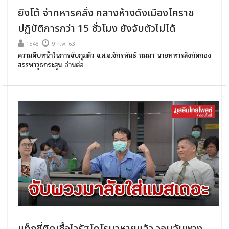
ยิงโต้ จ่าทหารคลั่ง กลางห้างดังเมืองโคราช
ปฏิบัติการกว่า 15 ชั่วโมง ยังจับตัวไม่ได้
1548
9 ก.พ. 63
ความคืบหน้าในการจับกุมตัว จ.ส.อ.จักรพันธ์ ถมมา นายทหารสังกัดกอง
สรรพาวุธกระสุน
อ่านต่อ...
แท็กซี่ติดเชื้อไวรัสโคโรนาหายแล้ว วอนจับพวง