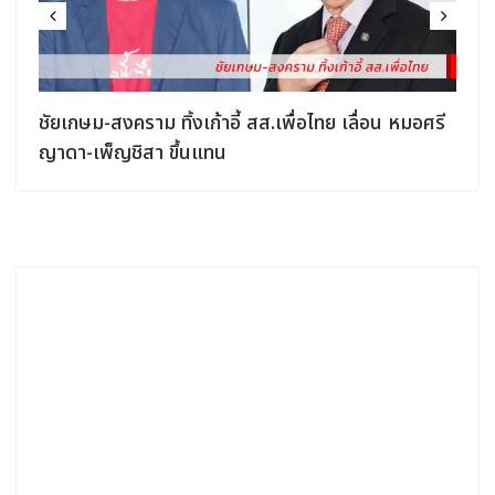
ชัยเกษม-สงคราม ทิ้งเก้าอี้ สส.เพื่อไทย เลื่อน หมอศรี
ญาดา-เพ็ญชิสา ขึ้นแทน