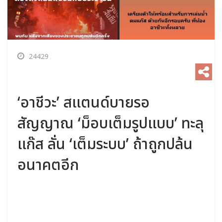
24429
‘อาชีวะ’ สแตนด์บายรอ
สัญญาณ ‘ม็อบเต็มรูปแบบ’ ทะลุ
แก๊ส ลั่น ‘เต็มระบบ’ ถ้าถูกปล้น
อนาคตอีก