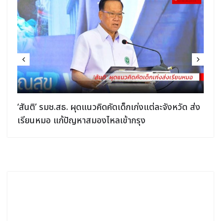
‘สันติ’ รมช.สธ. ผุดแนวคิดคัดเด็กเก่งแต่ละจังหวัด ส่ง
เรียนหมอ แก้ปัญหาสมองไหลเข้ากรุง