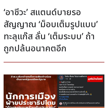
‘อาชีวะ’ สแตนด์บายรอ
สัญญาณ ‘ม็อบเต็มรูปแบบ’
ทะลุแก๊ส ลั่น ‘เต็มระบบ’ ถ้า
ถูกปล้นอนาคตอีก