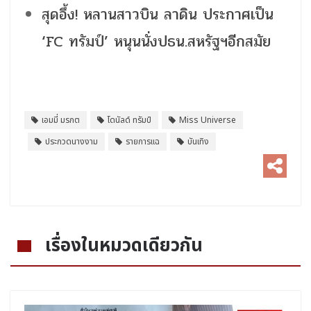
สุดอึ้ง! หลานสาวบิน ลาดิน ประกาศเป็น
‘FC ทรัมป์’ หนุนนั่งปธน.สหรัฐฯอีกสมัย
เอมมี่ มรกต
โดนัลด์ ทรัมป์
Miss Universe
ประกวดนางงาม
รายการแฉ
บันเทิง
เรื่องในหมวดเดียวกัน