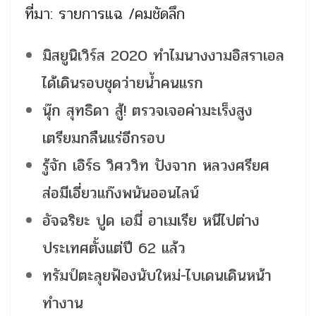
ที่มา: รายการแฉ /คมชัดลึก
มิสยูนิเวิร์ส 2020 ทำไมนางงามอิสราเอล
ได้เดินรอบชุดว่ายน้ำคนแรก
นุ๊ก สุทธิดา สู้! ตรวจเจอค่ามะเร็งสูง
เตรียมกลืนแร่อีกรอบ
รู้จัก เอิร์ธ วิศววิท ปังจาก หลวงศรียศ
ส่อมีเอี่ยวแก๊งพนันออนไลน์
อัจฉริยะ ปูด เอมี่ อาเมเรีย หนีไปต่าง
ประเทศตั้งแต่ปี 62 แล้ว
ทรัมป์ตะลุยฟ้องนับใหม่-ไบเดนเดินหน้า
ทำงาน