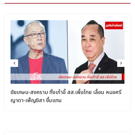
ชัยเกษม-สงคราม ทิ้งเก้าอี้ สส.เพื่อไทย เลื่อน หมอศรี
ญาดา-เพ็ญชิสา ขึ้นแทน