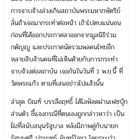
การจาบจ้างล่วงเกินสถาบันพระมหากษัตริย์
ลั่นถ้าเจอมากระทำต่อหน้า เข้าไปตบแน่นอน
ก่อนที่ได้ออกประกาศลาออกจากมูลนิธิร่วม
กตัญญู และประกาศนัดรวมพลคนไทยอีก
หลายสิบล้านคนที่ไม่เห็นด้วยกับการกระทำ
จาบจ้วงต่อสถาบัน เจอกันในวันที่ 1 พ.ย.นี้ ที่
วัดพระแก้ว ตามที่เสนอข่าวไปแล้วนั้น
ล่าสุด บิณฑ์ บรรลือฤทธิ์ ได้ไลฟ์สดผ่านเฟซบุ๊ก
ส่วนตัว ชี้แจงกรณีที่ตนเองถูกกล่าวหาว่า เป็น
ฝั่งที่สนับสนุนรัฐบาล หลังมีภาพคู่กับนายก
รัฐมนตรี ประยุทธ์ จันทร์โอชา โดยระบุว่า