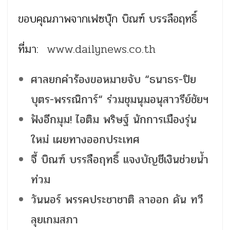
ขอบคุณภาพจากเฟซบุ๊ก บิณฑ์ บรรลือฤทธิ์
ที่มา:
www.dailynews.co.th
ศาลยกคำร้องขอหมายจับ “ธนาธร-ปิย
บุตร-พรรณิการ์“ ร่วมชุมนุมอนุสาวรีย์ชัยฯ
ฟังอีกมุม! ไอติม พริษฐ์ นักการเมืองรุ่น
ใหม่ เผยทางออกประเทศ
จี้ บิณฑ์ บรรลือฤทธิ์ แจงบัญชีเงินช่วยน้ำ
ท่วม
วันนอร์ พรรคประชาชาติ ลาออก ดัน ทวี
ลุยเกมสภา