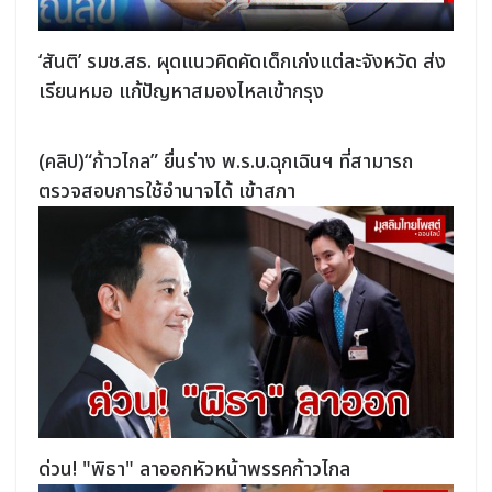
‘สันติ’ รมช.สธ. ผุดแนวคิดคัดเด็กเก่งแต่ละจังหวัด ส่ง
เรียนหมอ แก้ปัญหาสมองไหลเข้ากรุง
(คลิป)“ก้าวไกล” ยื่นร่าง พ.ร.บ.ฉุกเฉินฯ ที่สามารถ
ตรวจสอบการใช้อำนาจได้ เข้าสภา
ด่วน! "พิธา" ลาออกหัวหน้าพรรคก้าวไกล