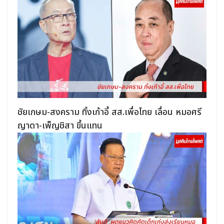
ชัยเกษม-สงคราม ทิ้งเก้าอี้ สส.เพื่อไทย เลื่อน หมอศรี
ญาดา-เพ็ญชิสา ขึ้นแทน