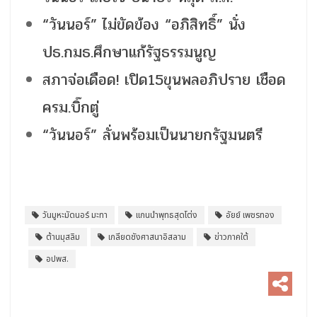
“วันนอร์” ไม่ขัดข้อง “อภิสิทธิ์” นั่ง
ปธ.กมธ.ศึกษาแก้รัฐธรรมนูญ
สภาจ่อเดือด! เปิด15ขุนพลอภิปราย เชือด
ครม.บิ๊กตู่
“วันนอร์” ลั่นพร้อมเป็นนายกรัฐมนตรี
วันมูหะมัดนอร์ มะทา
แกนนำพุทธสุดโต่ง
อัยย์ เพชรทอง
ต้านมุสลิม
เกลียดชังศาสนาอิสลาม
ข่าวภาคใต้
อปพส.