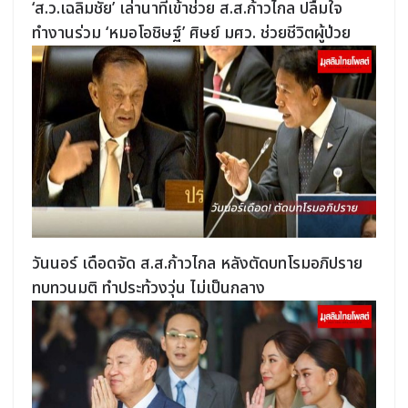
‘ส.ว.เฉลิมชัย’ เล่านาทีเข้าช่วย ส.ส.ก้าวไกล ปลื้มใจ
ทำงานร่วม ‘หมอโอชิษฐ์’ ศิษย์ มศว. ช่วยชีวิตผู้ป่วย
วันนอร์ เดือดจัด ส.ส.ก้าวไกล หลังตัดบทโรมอภิปราย
ทบทวนมติ ทำประท้วงวุ่น ไม่เป็นกลาง