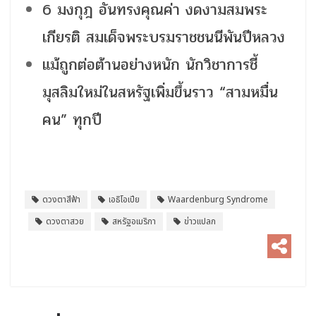
6 มงกุฎ อันทรงคุณค่า งดงามสมพระ
เกียรติ สมเด็จพระบรมราชชนนีพันปีหลวง
แม้ถูกต่อต้านอย่างหนัก นักวิชาการชี้
มุสลิมใหม่ในสหรัฐเพิ่มขึ้นราว “สามหมื่น
คน” ทุกปี
ดวงตาสีฟ้า
เอธิโอเปีย
Waardenburg Syndrome
ดวงตาสวย
สหรัฐอเมริกา
ข่าวแปลก