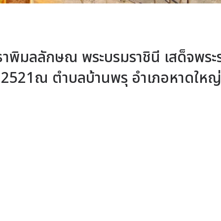
ุธาพิมลลักษณ พระบรมราชินี เสด็จพระ
 พศ 2521ณ ตำบลบ้านพรุ อำเภอหาดใหญ