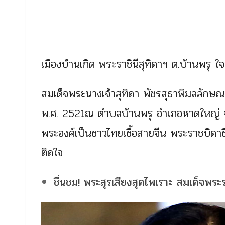
เมืองบ้านเกิด พระราชินีสุทิดาฯ ต.บ้านพรุ
สมเด็จพระนางเจ้าสุทิดา พัชรสุธาพิมลลักษณ
พ.ศ. 2521ณ ตำบลบ้านพรุ อำเภอหาดใหญ่ จั
พระองค์เป็นชาวไทยเชื้อสายจีน พระราชบิดาช
ติดใจ
ชื่นชม! พระสุรเสียงสุดไพเราะ สมเด็จพระร