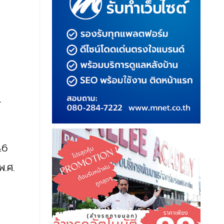
.
46
พ.ศ.