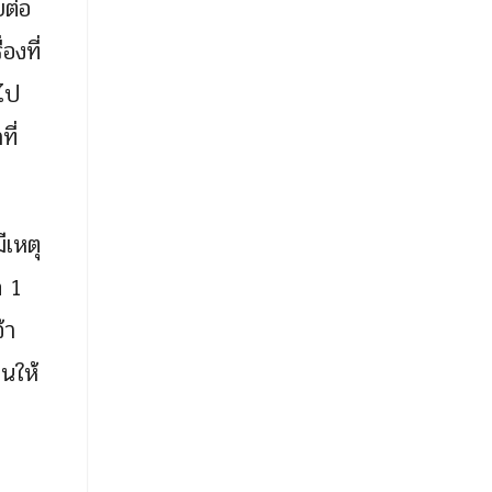
ยต่อ
องที่
กไป
ี่
ีเหตุ
ก 1
้า
านให้