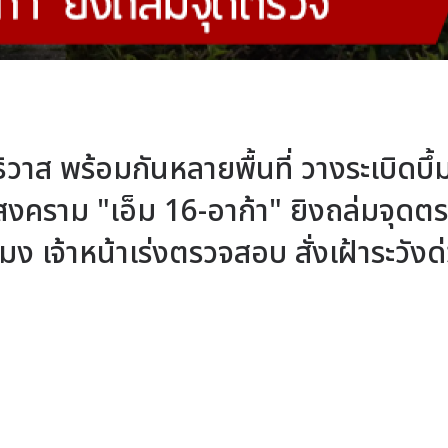
าส พร้อมกันหลายพื้นที่ วางระเบิดบึ้ม
สงคราม "เอ็ม 16-อาก้า" ยิงถล่มจุดต
มง เจ้าหน้าเร่งตรวจสอบ สั่งเฝ้าระวังด