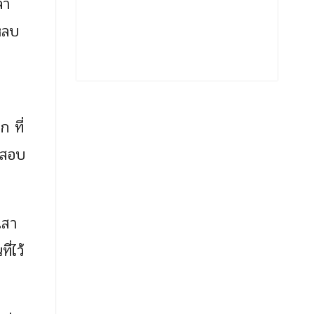
ลา
่หลบ
 ที่
วจสอบ
เสา
ี่ไว้