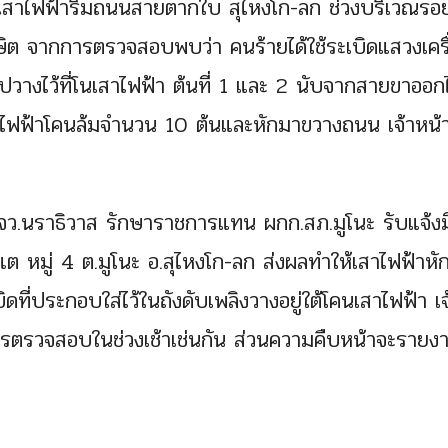
ึ้นที่เสาไฟฟ้าริมถนนสายตากใบ สุไหงโก-ลก ช่วงบริเวณรอ
ฆษิต จากการตรวจสอบพบว่า คนร้ายได้ใช้ระเบิดแสวงเครื่
ไปวางไว้ที่โนเสาไฟฟ้า ต้นที่ 1 และ 2 นับจากสายขาออ
สาไฟฟ้าโคนล้มจำนวน 10 ต้นและหักมาขวางถนน เจ้าหน้าท
.จว.นราธิวาส รักษาราชการแทน ผกก.สภ.มูโนะ รับแจ้งม
 หมู่ 4 ต.มูโนะ อ.สุไหงโก-ลก ส่งผลทำให้เสาไฟฟ้าหั
ิดที่ประกอบใส่ไว้ในถังดับเพลิงวางอยู่ใต้โคนเสาไฟฟ้า เจ
้องทำการตรวจสอบในช่วงเช้าเช่นกัน ส่วนความคืบหน้าจะรายง