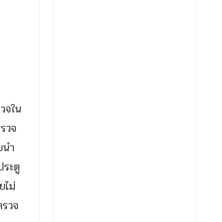
รวจใน
ตรวจ
อบนำ
ประตู
ยไม่
ดตรวจ