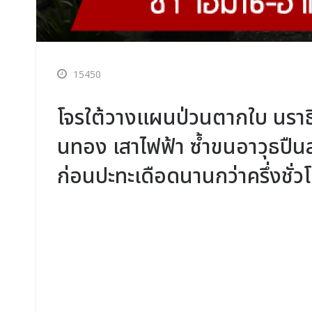
15450
โจรใต้วางแผนป่วนตากใบ นราธิว
นทอง เสาไฟฟ้า ซ้ำขนอาวุธปืน
ก่อนปะทะเดือดนานกว่าครึ่งชั่วโ