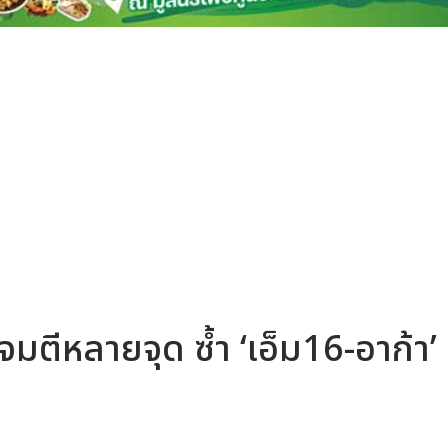
มตีหลายจุด ซ้ำ ‘เอ็ม16-อาก้า’ 