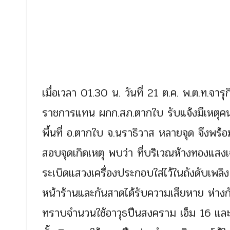
เมื่อเวลา 01.30 น. วันที่ 21 ต.ค. พ.ต.ท.จา
ราชการแทน ผกก.สภ.ตากใบ รับแจ้งมีเหตุคน
พื้นที่ อ.ตากใบ จ.นราธิวาส หลายจุด จึงพร้
สอบจุดเกิดเหตุ พบว่า ที่บริเวณห้างทองแสงเจร
ระเบิดแสวงเครื่องประกอบใส่ไว้ในถังดับเพลิง
หน้าร้านและกันสาดได้รับความเสียหาย ห่าง
ทราบจำนวนใช้อาวุธปืนสงคราม เอ็ม 16 และอา