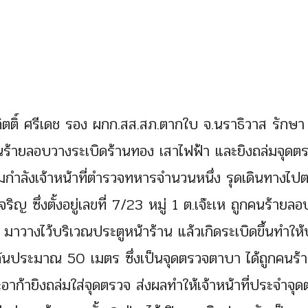
รุกิตติ์ ศรีเดช รอง ผกก.สส.สภ.ตากใบ จ.นราธิวาส รักษา
ร้ายลอบวางระเบิดร้านทอง เสาไฟฟ้า และยิงถล่มจุดต
อมกำลังเจ้าหน้าที่ตำรวจทหารจำนวนหนึ่ง รุดเดินทางไป
ิญ ซึ่งตั้งอยู่เลขที่ 7/23 หมู่ 1 ต.เจ๊ะเห ถูกคนร้ายล
 มาวางไว้บริเวณประตูหน้าร้าน แล้วเกิดระเบิดขึ้นทำให้
กันประมาณ 50 เมตร ซึ่งเป็นจุดตรวจตาบา ได้ถูกคนร้า
ก้ายิงถล่มใส่จุดตรวจ ส่งผลทำให้เจ้าหน้าที่ประจำจุ