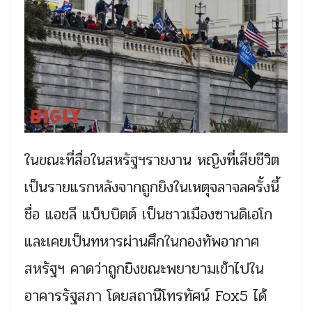
ในขณะที่สื่อในสหรัฐฯรายงาน หญิงที่เสียชีวิต
เป็นรายแรกหลังจากถูกยิงในเหตุจลาจลครั้งนี้
ชื่อ แอชลี แบ็บบิตต์ เป็นชาวเมืองซานดิเอโก
และเคยเป็นทหารผ่านศึกในกองทัพอากาศ
สหรัฐฯ คาดว่าถูกยิงขณะพยายามเข้าไปใน
อาคารรัฐสภา โดยสถานีโทรทัศน์ Fox5 ได้