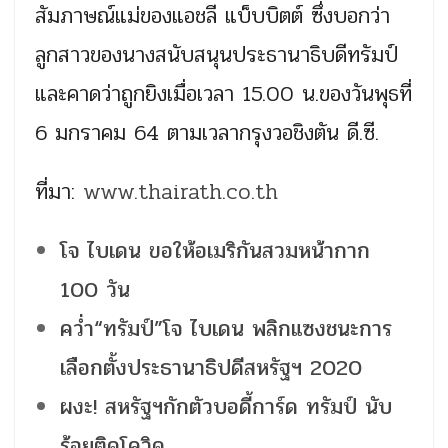
สัมภาษณ์แม่ของแอชลี แบ็บบิตต์ ซึ่งบอกว่า
ลูกสาวของนางสนับสนุนประธานาธิบดีทรัมป์
และคาดว่าถูกยิงเมื่อเวลา 15.00 น.ของวันพุธที่
6 มกราคม 64 ตามเวลากรุงวอชิงตัน ดี.ซี.
ที่มา:
www.thairath.co.th
โจ ไบเดน ขอให้อเมริกันสวมหน้ากาก
100 วัน
คว่ำ“ทรัมป์”โจ ไบเดน พลิกแซงชนะการ
เลือกตั้งประธานาธิปดีสหรัฐฯ 2020
ผงะ! สหรัฐฯกักตัวบอดี้การ์ด ทรัมป์ นับ
ร้อยติดโควิด