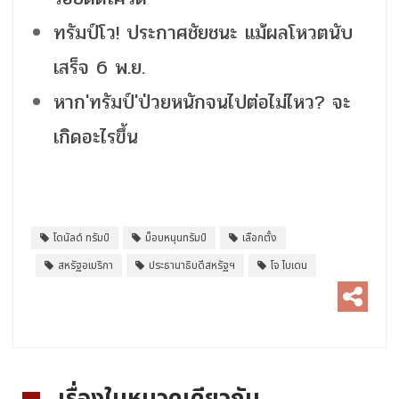
ทรัมป์โว! ประกาศชัยชนะ แม้ผลโหวตนับ
เสร็จ 6 พ.ย.
หาก'ทรัมป์'ป่วยหนักจนไปต่อไม่ไหว? จะ
เกิดอะไรขึ้น
โดนัลด์ ทรัมป์
ม็อบหนุนทรัมป์
เลือกตั้ง
สหรัฐอเมริกา
ประธานาธิบดีสหรัฐฯ
โจ ไบเดน