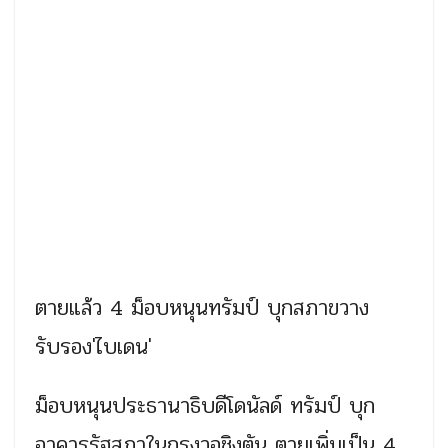
ตายแล้ว 4 ม็อบหนุนทรัมป์ บุกสภาขวาง
รับรอง'ไบเดน'
ม็อบหนุนประธานาธิบดีโดนัลด์ ทรัมป์ บุก
อาคารรัฐสภาในกรุงวอชิงตัน ตายเพิ่มเป็น 4