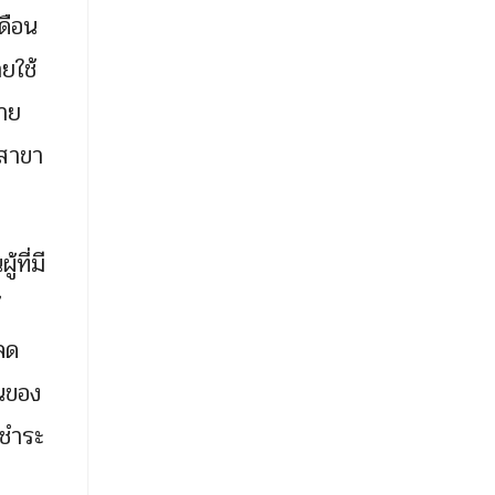
เดือน
ยใช้
มาย
่สาขา
ที่มี
้
ลด
นของ
นชำระ