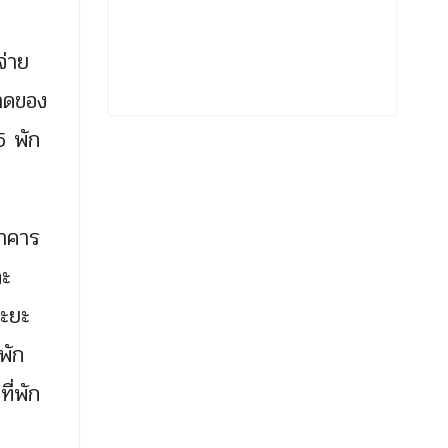
จ่าย
บาดของ
5 พัก
นาคาร
ละ
ระยะ
พัก
ี่พัก