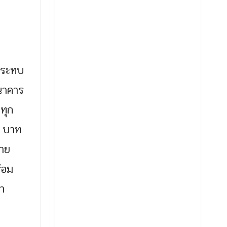
ลกระทบ
ธนาคาร
าทุก
0 บาท
มาย
้อม
า