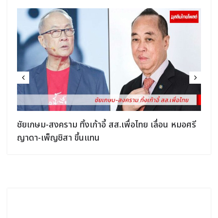
ชัยเกษม-สงคราม ทิ้งเก้าอี้ สส.เพื่อไทย เลื่อน หมอศรี
ญาดา-เพ็ญชิสา ขึ้นแทน