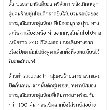
ตั้ง ประธานาธิบดีของ ศรีลังกา หลังเกิดเหตุก
ลุ่มคนร้ายซุ่มโจมตีกราดยิงใส่ขบวนรถบัสของ
ชาวมุสลิมชนกลุ่มน้อย ที่เมืองอนุราธปุระ ทาง
ตะวันตกเฉียงเหนือ ห่างจากกรุงโคลัมโบไปทาง
เหนือราว 240 กิโลเมตร ขณะเดินทางจาก
เมืองปัตตาลัมไปยังคูหาเลือกตั้งที่ลงทะเบียนไว้
ในเขตมันนาร์
ด้านตำรวจแถลงว่า กลุ่มคนร้ายเผายางรถและ
ปิดกั้นถนน จากนั้นดักซุ่มรอขบวนรถบัสของ
ชาวมุสลิมชนกลุ่มน้อยที่เดินทางมาพร้อมกัน
กว่า 100 คัน ก่อนเปิดฉากยิงใส่รถบัสอย่าง