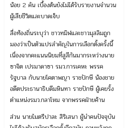
น้อย 2 คัน เบื้องต้นยังไม่ได้รับรายงานจำนวน
ผู้เสียชีวิตและบาดเจ็บ
สื่อท้องถิ่นระบุว่า ชาวทมิฬและชาวมุสลิมถูก
มองว่าเป็นตัวแปรสำคัญในการเลือกตั้งครั้งนี้
เนื่องจากคะแนนนิยมที่สูสีกันมากระหว่างนาย
ซาจิต เปรมาดาซา รมว.การเคหะ พรรค
รัฐบาล กับนายโคตาพญา ราชปักษี น้องชาย
อดีตประธานาธิบดีมหินทา ราชปักษี ผู้เคยรั้ง
ตำแหน่งรมว.กลาโหม จากพรรคฝ่ายค้าน
ส่วน นายไมตรีปาละ สิริเสนา ผู้นำคนปัจจุบัน