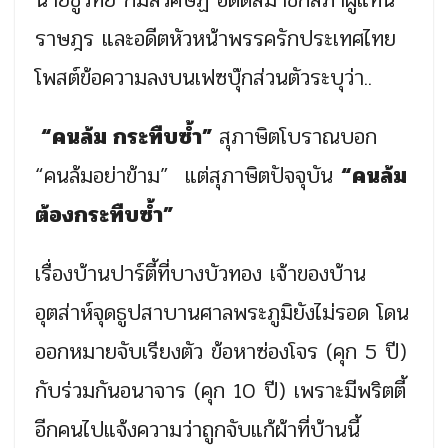
ราษฎร และอดีตหัวหน้าพรรครักประเทศไทย
โพสต์ข้อความลงบนเฟซบุ๊กส่วนตัวระบุว่า..
“คนล้ม กระทืบซ้ำ”
สุภาษิตโบราณบอก
“คนล้มอย่าข้าม” แต่สุภาษิตปัจจุบัน
“คนล้ม
ต้องกระทืบซ้ำ”
เรื่องบ้านปาร์ตี้ที่บางบัวทอง เจ้าของบ้าน
อุตส่าห์จุดธูปสาบานศาลพระภูมิยังไม่รอด โดน
ออกหมายจับเรียงตัว ข้อหาซ่องโจร (คุก 5 ปี)
กับร่วมกันอนาจาร (คุก 10 ปี) เพราะมีพริตตี้
อีกคนไปแจ้งความว่าถูกจับแก้ผ้าที่บ้านนี้