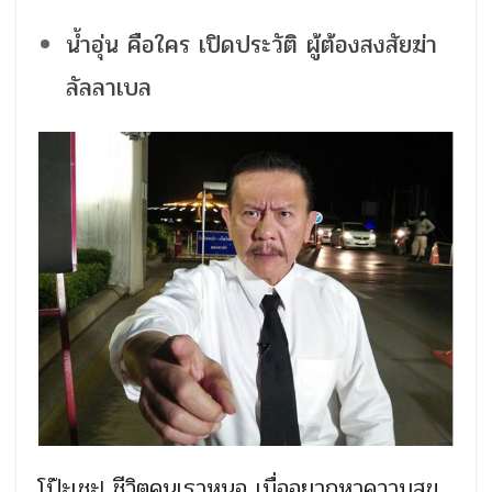
น้ำอุ่น คือใคร เปิดประวัติ ผู้ต้องสงสัยฆ่า
ลัลลาเบล
โป๊ะเชะ! ชีวิตคนเราหนอ เมื่ออยากหาความสุข