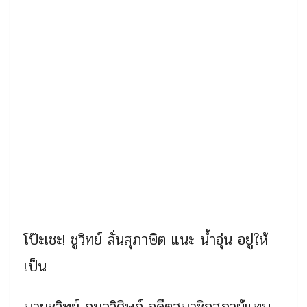
โป๊ะเชะ! ชูวิทย์ ลั่นสุภาษิต แนะ น้ำอุ่น อยู่ให้
เป็น
นายชูวิทย์ กมลวิศิษฏ์ อดีตสมาชิกสภาผู้แทน