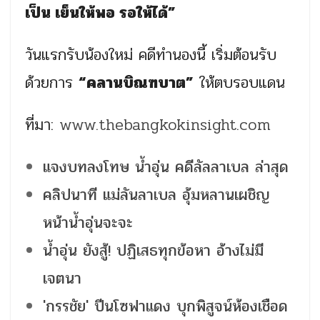
เป็น เย็นให้พอ รอให้ได้”
วันแรกรับน้องใหม่ คดีทำนองนี้ เริ่มต้อนรับ
ด้วยการ
“คลานบิณฑบาต”
ให้ตบรอบแดน
ที่มา:
www.thebangkokinsight.com
แจงบทลงโทษ น้ำอุ่น คดีลัลลาเบล ล่าสุด
คลิปนาที แม่ลันลาเบล อุ้มหลานเผชิญ
หน้าน้ำอุ่นจะจะ
น้ำอุ่น ยังสู้! ปฏิเสธทุกข้อหา อ้างไม่มี
เจตนา
'กรรชัย' ปีนโซฟาแดง บุกพิสูจน์ห้องเชือด