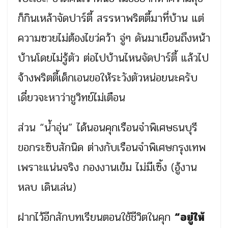
ก็กินเหล้าจัดปาร์ตี้ สรรหาพริตตี้มาที่บ้าน แต่
ความซวยไม่ต้องไขว่คว้า จู่ๆ ดันมาเยือนถึงหน้า
บ้านโดยไม่รู้ตัว ต่อไปบ้านไหนจัดปาร์ตี้ แล้วไป
จ้างพริตตี้เด็กเอนขอให้ระวังตัวหน่อยนะครับ
เดี๋ยวจะหาว่าชูวิทย์ไม่เตือน
ส่วน “น้ำอุ่น” ได้นอนคุกเรือนจำพิเศษธนบุรี
ขอกระซิบสักนิด ต่างกับเรือนจำพิเศษกรุงเทพ
เพราะแน่นจริง กองงานเข้ม ไม่มีเซิ้ง (อู้งาน
หลบ เดินเล่น)
ฝากไว้อีกสักบทเรียนตอนใช้ชีวิตในคุก
“อยู่ให้