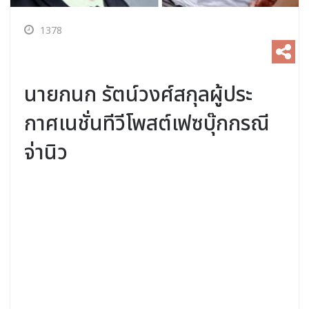
1378
นายกนก รัตน์วงศ์สกุลผู้ประ
กาศเนชั่นทีวีโพสต์เฟซบุ๊กกรณี
จ่านิว