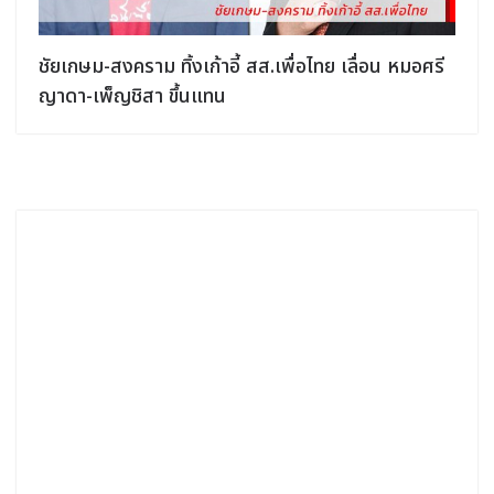
ชัยเกษม-สงคราม ทิ้งเก้าอี้ สส.เพื่อไทย เลื่อน หมอศรี
ญาดา-เพ็ญชิสา ขึ้นแทน