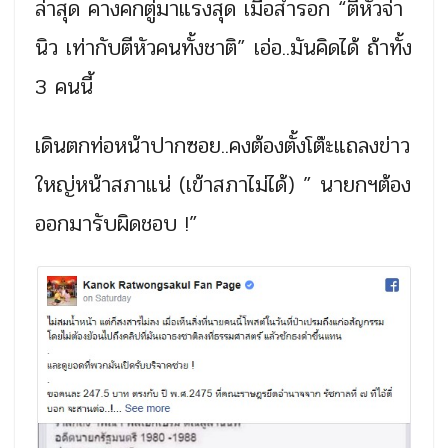
ล่าสุด คางคกตู่มาแรงสุด เมื่อสำรอก “ตีหัวจ่า
นิว เท่ากับตีหัวคนทั้งชาติ” เอ่อ..มันคิดได้ ถ้าทั้ง
3 คนนี้
เดินตกท่อหน้าปากซอย..คงต้องตั้งโต๊ะแถลงข่าว
ใหญ่หน้าสภาแน่ (เข้าสภาไม่ได้) ” นายกฯต้อง
ออกมารับผิดชอบ !”