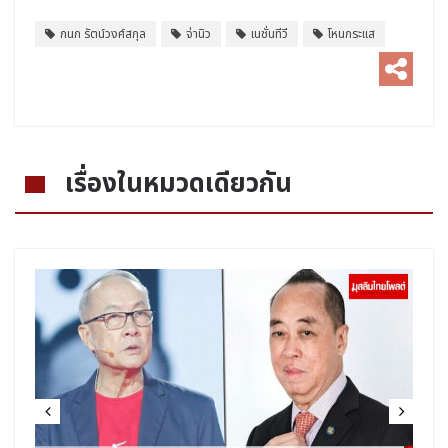
กนก รัตน์วงศ์สกุล
จ่านิว
เนชั่นทีวี
โหนกระแส
เรื่องในหมวดเดียวกัน