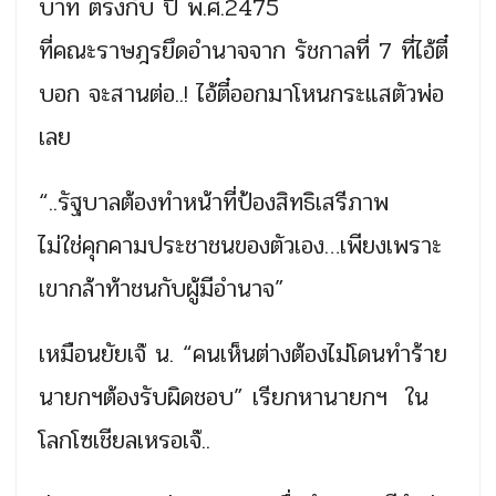
บาท ตรงกับ ปี พ.ศ.2475
ที่คณะราษฎรยึดอำนาจจาก รัชกาลที่ 7 ที่ไอ้ตี๋
บอก จะสานต่อ..! ไอ้ตี๋ออกมาโหนกระแสตัวพ่อ
เลย
“..รัฐบาลต้องทำหน้าที่ป้องสิทธิเสรีภาพ
ไม่ใช่คุกคามประชาชนของตัวเอง…เพียงเพราะ
เขากล้าท้าชนกับผู้มีอำนาจ”
เหมือนยัยเจ๊ น. “คนเห็นต่างต้องไม่โดนทำร้าย
นายกฯต้องรับผิดชอบ” เรียกหานายกฯ ใน
โลกโซเชียลเหรอเจ๊..