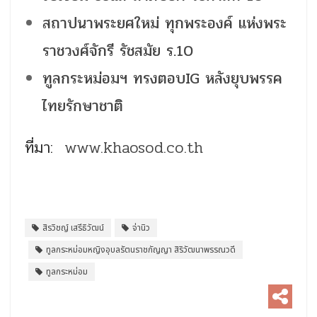
สถาปนาพระยศใหม่ ทุกพระองค์ แห่งพระ
ราชวงศ์จักรี รัชสมัย ร.10
ทูลกระหม่อมฯ ทรงตอบIG หลังยุบพรรค
ไทยรักษาชาติ
ที่มา:
www.khaosod.co.th
สิรวิชญ์ เสรีธิวัฒน์
จ่านิว
ทูลกระหม่อมหญิงอุบลรัตนราชกัญญา สิริวัฒนาพรรณวดี
ทูลกระหม่อม