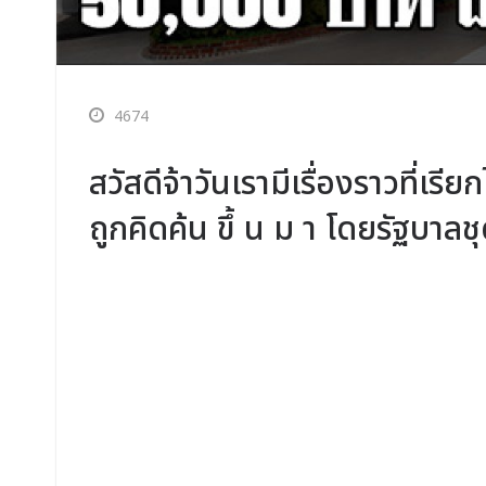
4674
สวัสดีจ้าวันเรามีเรื่องราวที่เรียก
ถูกคิดค้น ขึ้ น ม า โดยรัฐบาลช