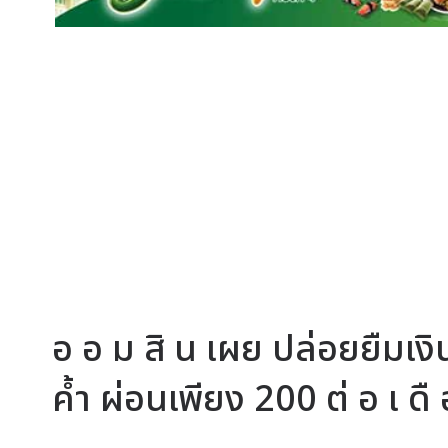
อ อ ม สิ น เผย ปล่อยยืมเง
ค้ำ ผ่อนเพียง 200 ต่ อ เ ดื