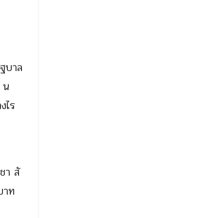
รัฐบาล
จ น
างไร
ชา สั
 บาท