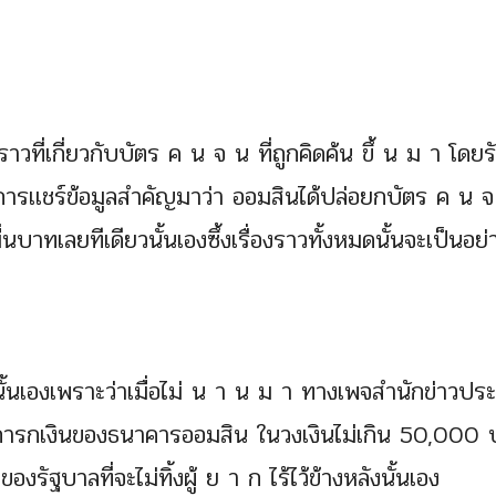
ื่องราวที่เกี่ยวกับบัตร ค น จ น ที่ถูกคิดค้น ขึ้ น ม า โดย
้มีการเเชร์ข้อมูลสำคัญมาว่า ออมสินได้ปล่อยกบัตร ค น 
ื่นบาทเลยทีเดียวนั้นเองซึ้งเรื่องราวทั้งหมดนั้นจะเป็นอย่
วนั้นเองเพราะว่าเมื่อไม่ น า น ม า ทางเพจสำนักข่าวประ
องการกเงินของธนาคารออมสิน ในวงเงินไม่เกิน 50,000
ัฐบาลที่จะไม่ทิ้งผู้ ย า ก ไร้ไว้ข้างหลังนั้นเอง