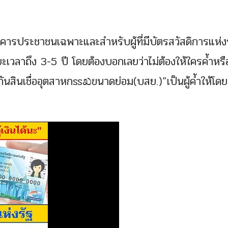
คารประชาชนเฉพาะและสำหรับผู้ที่มีบัตรสวัสดิการแห่ง
ยะเวลาถึง 3-5 ปี โดยต้องบอกเลยว่าไม่ต้องให้ใครค้ำหรือ
ระกันสินเชื่ออุตสาหกssಖขนาดย่อม(บสย.)”เป็นผู้ค้ำให้โด