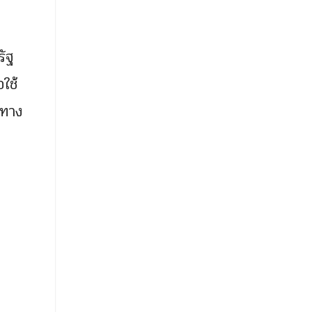
รัฐ
ใช้
ยทาง