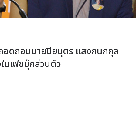
ญถอดถอนนายปิยบุตร แสงกนกกุล
นเฟซบุ๊กส่วนตัว