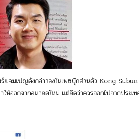
ด้แชร์แคมเปญดังกล่าวลงในเฟซบุ๊กส่วนตัว Kong Subun
้วยว่าให้ออกจากอนาคตใหม่ แต่คิดว่าควรออกไปจากประเ