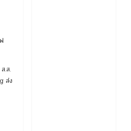
เฟ
 ส.ส.
g ส่ง