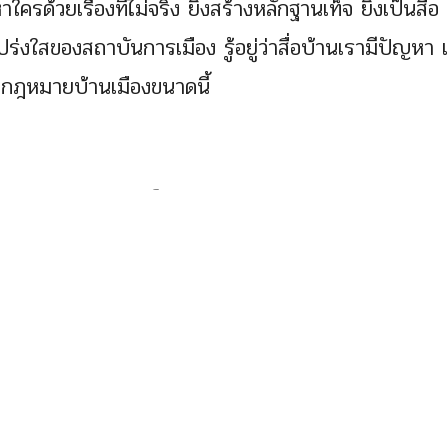
าใครด้วยเรื่องที่ไม่จริง ยิ่งสร้างหลักฐานเท็จ​ ยิ่งเป็นสื่อ 
่งใสของสถาบันการเมือง รู้อยู่ว่าสื่อบ้านเรามีปัญหา แ
กฎหมายบ้านเมืองขนาดนี้
ายกฯ แซง “อภิสิทธิ์” เลือก “อนาคตใหม่” มากกว่า
รรคอนาคตใหม่ เหตุพา ทักษิณ กลับบ้าน
ล จะพาทักษิณกลับบ้าน
มพร้อมจับมือพลังประชารัฐคนเฮลั่น! (มีคลิป)
วตนายกฯที่ไม่ได้เป็นส.ส.