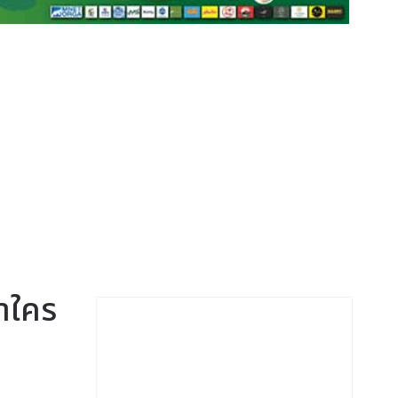
หาใคร