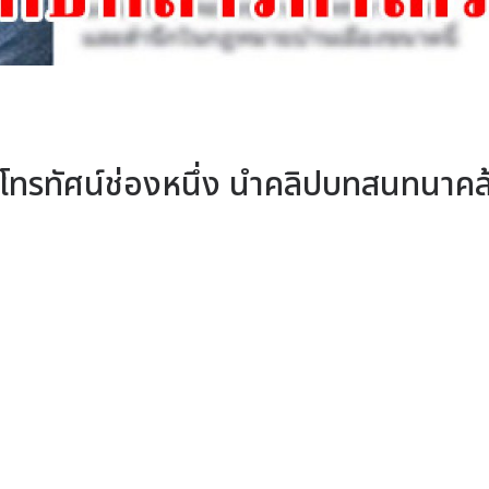
โทรทัศน์ช่องหนึ่ง นำคลิปบทสนทนาคล