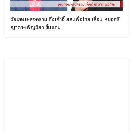
ชัยเกษม-สงคราม ทิ้งเก้าอี้ สส.เพื่อไทย เลื่อน หมอศรี
ญาดา-เพ็ญชิสา ขึ้นแทน