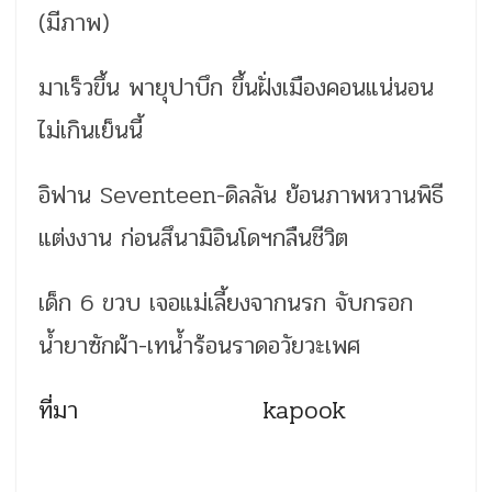
(มีภาพ)
มาเร็วขึ้น พายุปาบึก ขึ้นฝั่งเมืองคอนแน่นอน
ไม่เกินเย็นนี้
อิฟาน Seventeen-ดิลลัน ย้อนภาพหวานพิธี
แต่งงาน ก่อนสึนามิอินโดฯกลืนชีวิต
เด็ก 6 ขวบ เจอแม่เลี้ยงจากนรก จับกรอก
น้ำยาซักผ้า-เทน้ำร้อนราดอวัยวะเพศ
ที่มา kapook