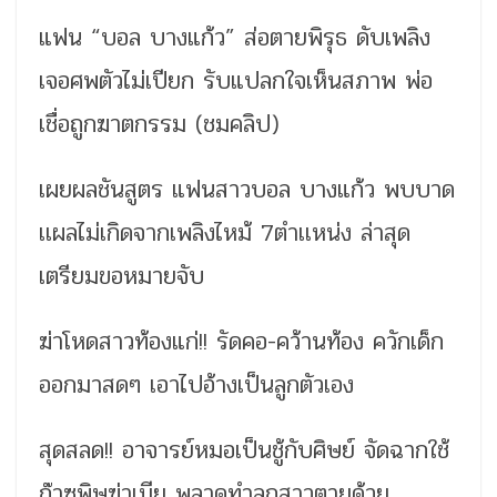
แฟน “บอล บางแก้ว” ส่อตายพิรุธ ดับเพลิง
เจอศพตัวไม่เปียก รับแปลกใจเห็นสภาพ พ่อ
เชื่อถูกฆาตกรรม (ชมคลิป)
เผยผลชันสูตร แฟนสาวบอล บางแก้ว พบบาด
เเผลไม่เกิดจากเพลิงไหม้ 7ตำเเหน่ง ล่าสุด
เตรียมขอหมายจับ
ฆ่าโหดสาวท้องแก่!! รัดคอ-คว้านท้อง ควักเด็ก
ออกมาสดๆ เอาไปอ้างเป็นลูกตัวเอง
สุดสลด!! อาจารย์หมอเป็นชู้กับศิษย์ จัดฉากใช้
ก๊าซพิษฆ่าเมีย พลาดทำลูกสาวตายด้วย