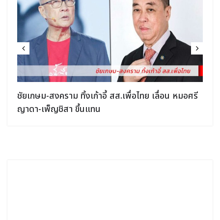
ชัยเกษม-สงคราม ทิ้งเก้าอี้ สส.เพื่อไทย เลื่อน หมอศรี
ญาดา-เพ็ญชิสา ขึ้นแทน