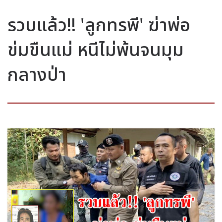
รวบแล้ว!! 'ลูกทรพี' ฆ่าพ่อ
ข่มขืนแม่ หนีไม่พ้นจนมุม
กลางป่า