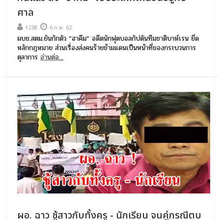
ศาล
1238
6 ก.พ. 62
ผบช.สตม.ยันกักตัว “ฮาคีม” อดีตนักฟุตบอลกัปตันทีมชาติบาห์เรน ยึด
หลักกฎหมาย ส่วนเรื่องส่งคนร้ายข้ามแดนเป็นหน้าที่ของกระบวนการ
ตุลาการ
อ่านต่อ...
ผอ. ฉาว ชู้สาวกับทั้งครู - นักเรียน จนคู่กรณีตบ