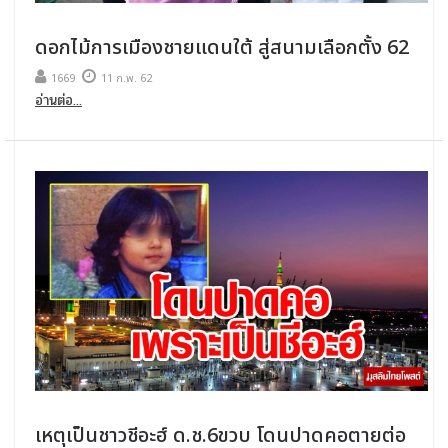
ดอกไม้การเมืองชายแดนใต้​ สู่สนามเลือกตั้ง​ 62
1669
11 ก.พ. 62
อ่านต่อ...
เหตุเป็นชาวชีอะฮ์ ด.ช.6ขวบ โดนปาดคอตายต่อ