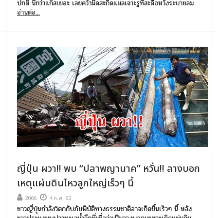
ปกติ นึกว่าแก๊สเยอะ เลยคว้ามีดสะกิดแผลเจาะรูที่สะดือหวังระบายลม
อ่านต่อ...
ญี่ปุ่น ผวา!! พบ “ปลาพญานาค” หวั่น!! ลางบอก
เหตุแผ่นดินไหวลูกใหญ่เร็วๆ นี้
2066
4 ก.พ. 62
ชาวญี่ปุ่นกำลังวิตกกับภัยพิบัติทางธรรมชาติอาจเกิดขึ้นเร็วๆ นี้ หลัง