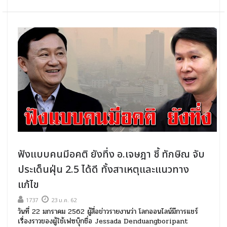
ฟังแบบคนมีอคติ ยังทึ่ง อ.เจษฎา ชี้ ทักษิณ จับ
ประเด็นฝุ่น 2.5 ได้ดี ทั้งสาเหตุและแนวทาง
แก้ไข
1737
23 ม.ค. 62
วันที่ 22 มกราคม 2562 ผู้สื่อข่าวรายงานว่า โลกออนไลน์มีการแชร์
เรื่องราวของผู้ใช้เฟซบุ๊กชื่อ Jessada Denduangboripant