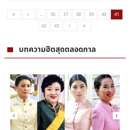
..
36
37
38
39
40
41
42
43
บทความฮิตสุดตลอดกาล