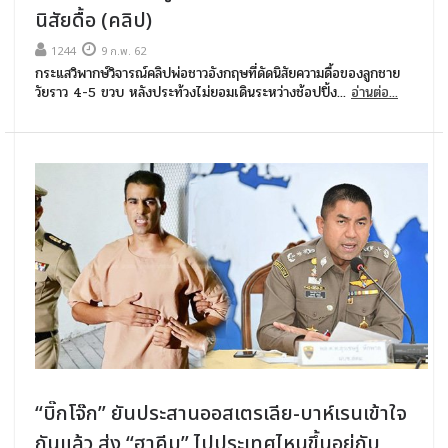
นิสัยดื้อ (คลิป)
1244
9 ก.พ. 62
กระแสวิพากษ์วิจารณ์คลิปพ่อชาวอังกฤษที่ดัดนิสัยความดื้อของลูกชาย
วัยราว 4-5 ขวบ หลังประท้วงไม่ยอมเดินระหว่างช้อปปิ้ง...
อ่านต่อ...
“บิ๊กโจ๊ก” ยันประสานออสเตรเลีย-บาห์เรนเข้าใจ
กันแล้ว ส่ง “ฮาคีม” ไปประเทศไหนขึ้นอยู่กับ