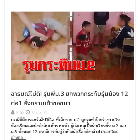
อารมณ์ไม่ดี! รุ่นพี่ม.3 ยกพวกกระทืบรุ่นน้อง 12
ต่อ1 สั่งกราบเท้าขอขมา
2100
30 ม.ค. 62
กรณีที่มีการแชร์คลิปวิดีโอ ที่เด็กชาย ม.2 ถูกรุมทำร้ายร่างกายใน
ห้องเรียนและยังบังคับให้กราบเท้า ผู้ก่อเหตุเป็นนักเรียนชั้น ม.2 และ
ม.3 ทั้งหมด 12 คน มีการข่มขู่ว่าห้ามนำเรื่องดังกล่าวไปบอกใคร...
อ่านต่อ...