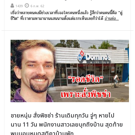
1439
6 ก.พ. 62
เชื่อว่าหลายคนคงมีช่วงเวลาที่เจอใครคนหนึ่งแล้ว รู้สึกว่าคนคนนี้คือ "คู่
ชีวิต" ที่เราตามหามานานแสนนานตั้งแต่แรกเห็นเลยก็ว่าได้
อ่านต่อ...
ชายหนุ่ม สั่งพิซซ่า ร้านเดิมทุกวัน จู่ๆ หายไป
นาน 11 วัน พนักงานสาวเลยบุกถึงบ้าน สุดท้าย
พบนอนหมดสติคาบ้านพัก