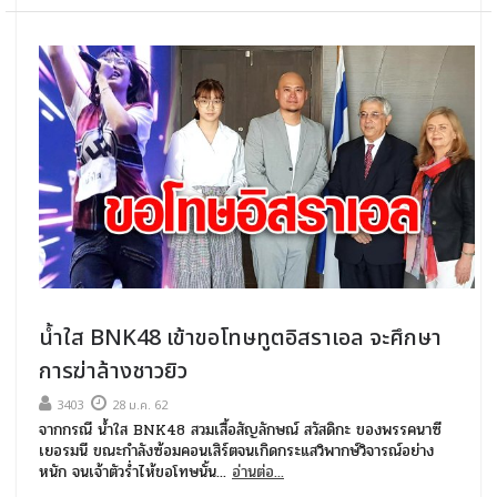
น้ำใส BNK48 เข้าขอโทษทูตอิสราเอล จะศึกษา
การฆ่าล้างชาวยิว
3403
28 ม.ค. 62
จากกรณี น้ำใส BNK48 สวมเสื้อสัญลักษณ์ สวัสดิกะ ของพรรคนาซี
เยอรมนี ขณะกำลังซ้อมคอนเสิร์ตจนเกิดกระแสวิพากษ์วิจารณ์อย่าง
หนัก จนเจ้าตัวร่ำไห้ขอโทษนั้น...
อ่านต่อ...