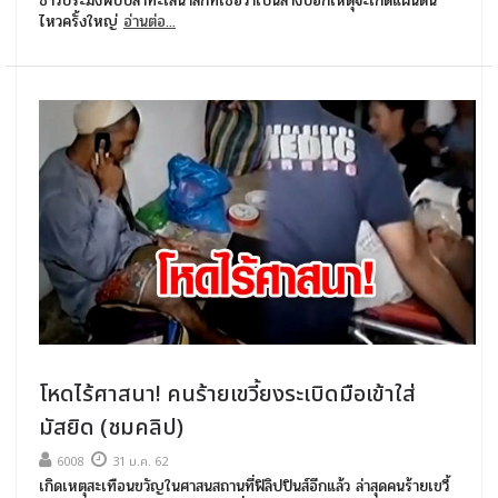
ชาวประมงพบปลาทะเลน้ำลึกที่เชื่อว่าเป็นลางบอกเหตุจะเกิดแผ่นดิน
ไหวครั้งใหญ่
อ่านต่อ...
โหดไร้ศาสนา! คนร้ายเขวี้ยงระเบิดมือเข้าใส่
มัสยิด (ชมคลิป)
6008
31 ม.ค. 62
เกิดเหตุสะเทือนขวัญในศาสนสถานที่ฟิลิปปินส์อีกแล้ว ล่าสุดคนร้ายเขวี้