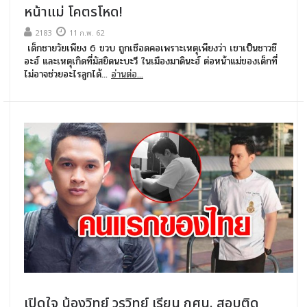
หน้าแม่ โคตรโหด!
2183
11 ก.พ. 62
เด็กชายวัยเพียง 6 ขวบ ถูกเชือดคอเพราะเหตุเพียงว่า เขาเป็นชาวชี
อะฮ์ และเหตุเกิดที่มัสยิดนะบะวี ในเมืองมาดินะฮ์ ต่อหน้าแม่ของเด็กที่
ไม่อาจช่วยอะไรลูกได้...
อ่านต่อ...
เปิดใจ น้องวิทย์ วรวิทย์ เรียน กศน. สอบติด