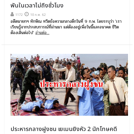
พันในเวลาไม่ถึงชั่วโมง
1172
10 ก.พ. 62
อดีตนายกฯ ทักษิณ ทวีตข้อความกลางดึกวันที่ 9 ก.พ. โดยระบุว่า 'เรา
เรียนรู้จากประสบการณ์ที่ผ่านมา แต่ต้องอยู่เพื่อวันนี้และอนาคต ชีวิต
ต้องเดินต่อไป'
อ่านต่อ...
ประหารกลางฝูงชน เยเมนยิงหัว 2 นักโทษคดี