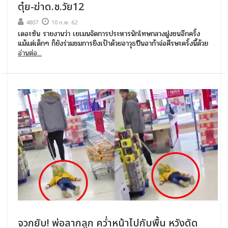
ตุ๋ย-ฆ่าด.ช.วัย12
4807
10 ก.พ. 62
เดอะซัน รายงานว่า เยเมนจัดการประหารนักโทษกลางฝูงชนอีกครั้ง
แม้แต่เด็กๆ ก็ยังร่วมชมการยิงเป้าด้วยอาวุธปืนอาก้าจ่อศีรษะครั้งนี้ด้วย
อ่านต่อ...
จวกยับ! พ่อลากลูก คว่ำหน้าไปกับพื้น หวังดัด