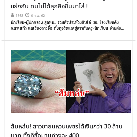
แย่งกัน ทนไม่ได้ลุกฮือขึ้นมาไล่ !
1868
6 ก.พ. 62
นักเรียน-ผู้ปกครอง สุดทน.. รวมตัวประท้วงขับไล่ ผอ. โรงเรียนดัง
จ.สระแก้ว แฉเรื่องฉาวอื้อ ทั้งทุจริตและชู้สาวกับครู-นักเรียน
อ่านต่อ...
ส้มหล่น! สาวขายแหวนเพชรได้เงินกว่า 30 ล้าน
บาท ทั้งที่ซื้อมาแค่วงละ 400