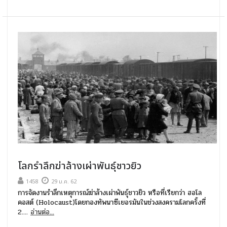
โลกรำลึกฆ่าล้างเผ่าพันธุ์ชาวยิว
1458
29 ม.ค. 62
การจัดงานรำลึกเหตุการณ์ฆ่าล้างเผ่าพันธุ์ชาวยิว หรือที่เรียกว่า ฮอโล
คอสต์ (Holocaust)โดยกองทัพนาซีเยอรมันในช่วงสงครามโลกครั้งที่
2....
อ่านต่อ...