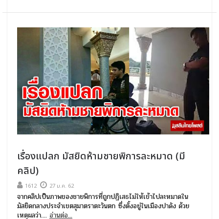
เรื่องแปลก มัสยิดห้ามชายพิการละหมาด (มี
คลิป)
1612
27 ม.ค. 62
จากคลิปเป็นภาพของชายพิการที่ถูกปฏิเสธไม่ให้เข้าไปละหมาดใน
มัสยิดกลางประจำเขตสุมาตราตะวันตก ซึ่งตั้งอยู่ในเมืองปาดัง ด้วย
เหตุผลว่า....
อ่านต่อ...