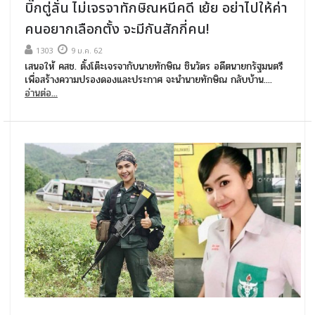
บิ๊กตู่ลั่น ไม่เจรจาทักษิณหนีคดี เย้ย อย่าไปให้ค่า
คนอยากเลือกตั้ง จะมีกันสักกี่คน!
1303
9 ม.ค. 62
เสนอให้ คสช. ตั้งโต๊ะเจรจากับนายทักษิณ ชินวัตร อดีตนายกรัฐมนตรี
เพื่อสร้างความปรองดองและประกาศ จะนำนายทักษิณ กลับบ้าน....
อ่านต่อ...