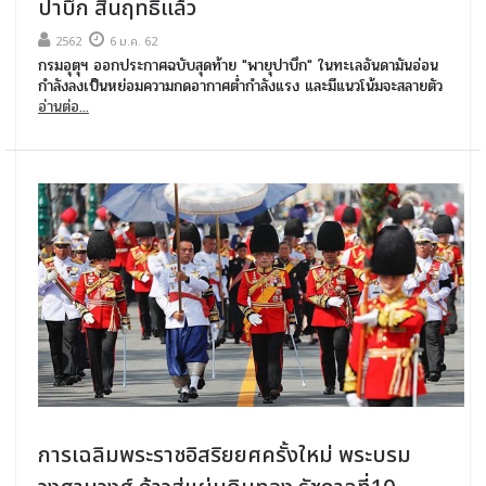
ปาบึก สิ้นฤทธิ์แล้ว
2562
6 ม.ค. 62
กรมอุตุฯ ออกประกาศฉบับสุดท้าย "พายุปาบึก" ในทะเลอันดามันอ่อน
กำลังลงเป็นหย่อมความกดอากาศต่ำกำลังแรง และมีแนวโน้มจะสลายตัว
อ่านต่อ...
การเฉลิมพระราชอิสริยยศครั้งใหม่ พระบรม