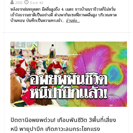
2332
5 ม.ค. 62
หลังจากฝนหยุดตก มีคลื่นสูงถึง 4 เมตร ชาวบ้านนราธิวาสก็ไม่หวั่น
เข้าใจธรรมชาติเป็นอย่างดี ต่างพากันเซลฟี่ภาพคลื่นสูง บริเวณหาด
บ้านทอน บันทึกเป็นความทรงจำ...
อ่านต่อ...
ปัตตานีอพยพด่วน! เกือบพันชีวิต 3พื้นที่เสี่ยง
หนี พายุปาบึก เกิดภาวะลมกระโชกแรง