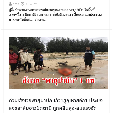
1056
4 ม.ค. 62
ผู้สื่อข่าวรายงานสถานการณ์ความรุนแรงของ พายุปาบึก ในพื้นที่
อ.ยะหริ่ง จ.ปัตตานีว่า สภาพอากาศยังมีลมแรง คลื่นแรง และฝนตกลง
มาตลอดในพื้นที่....
อ่านต่อ...
ด่วน!สังเวยพายุปาบึกแล้ว1สูญหายอีก1 ประมง
สงขลาล่มอ่าวปัตตานี ถูกคลื่นสูง-ลมแรงซัด