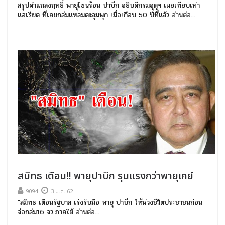
สรุปคำแถลงฤทธิ์ พายุโซนร้อน ปาบึก อธิบดีกรมอุตุฯ เผยเทียบเท่า
แฮเรียต ที่เคยถล่มแหลมตะลุมพุก เมื่อเกือบ 50 ปีที่แล้ว
อ่านต่อ...
สมิทธ เตือน!! พายุปาบึก รุนแรงกว่าพายุเกย์
9094
3 ม.ค. 62
"สมิทธ เตือนรัฐบาล เร่งรับมือ พายุ ปาบึก ให้ห่วงชีวิตประชาชนก่อน
จ่อถล่ม16 จว.ภาคใต้
อ่านต่อ...