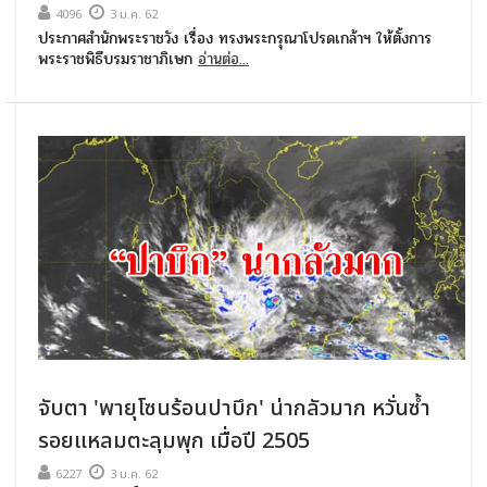
4096
3 ม.ค. 62
ประกาศสำนักพระราชวัง เรื่อง ทรงพระกรุณาโปรดเกล้าฯ ให้ตั้งการ
พระราชพิธีบรมราชาภิเษก
อ่านต่อ...
จับตา 'พายุโซนร้อนปาบึก' น่ากลัวมาก หวั่นซ้ำ
รอยแหลมตะลุมพุก เมื่อปี 2505
6227
3 ม.ค. 62