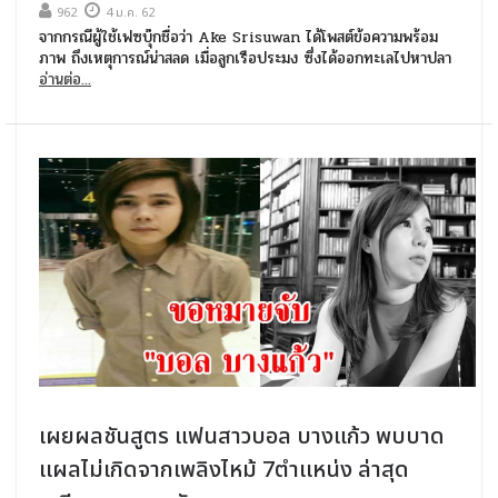
962
4 ม.ค. 62
จากกรณีผู้ใช้เฟซบุ๊กชื่อว่า Ake Srisuwan ได้โพสต์ข้อความพร้อม
ภาพ ถึงเหตุการณ์น่าสลด เมื่อลูกเรือประมง ซึ่งได้ออกทะเลไปหาปลา
อ่านต่อ...
เผยผลชันสูตร แฟนสาวบอล บางแก้ว พบบาด
เเผลไม่เกิดจากเพลิงไหม้ 7ตำเเหน่ง ล่าสุด