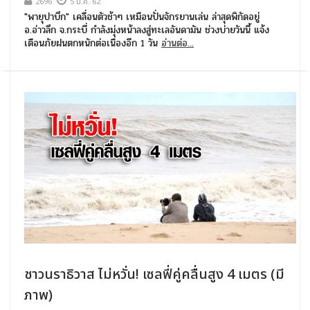
2696
5 ม.ค. 62
"พายุปาบึก" เคลื่อนตัวช้าๆ เหมือนปั่นจักรยานเล่น ล่าสุดพิกัดอยู่
อ.อ่าวลึก จ.กระบี่ กำลังมุ่งหน้าลงสู่ทะเลอันดามัน ช่วงบ่ายวันนี้ แจ้ง
เตือนภัยฝนตกหนักต่อเนื่องอีก 1 วัน
อ่านต่อ...
ชาวนราธิวาส ไม่หวั่น! เซลฟี่คู่คลื่นสูง 4 เมตร (มี
ภาพ)