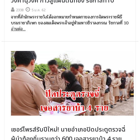
วงศานุวงศ์ ก้าวสู่แผ่นดินทอง รัชกาลที่10
2338
5 ม.ค. 62
จากที่สำนักพระราชวังได้ออกหมายกำหนดกาของการจัดพระราชพิธี
บรมราชาภิเษก ของสมเด็จพระเจ้าอยู่หัวมหาวชิราลงกรณ รัชกาลที่ 10
อ่านต่อ...
เซอร์ไพรส์รับปีใหม่! นายอำเภอปิดประตูตรวจฉี่
ผู้นำท้องถิ่นรวมกว่า 600 เจอสารยาบ้า 4 ราย