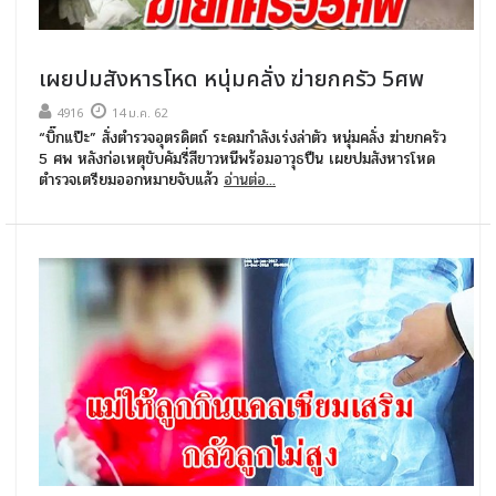
เผยปมสังหารโหด หนุ่มคลั่ง ฆ่ายกครัว 5ศพ
4916
14 ม.ค. 62
“บิ๊กแป๊ะ” สั่งตำรวจอุตรดิตถ์ ระดมกำลังเร่งล่าตัว หนุ่มคลั่ง ฆ่ายกครัว
5 ศพ หลังก่อเหตุขับคัมรี่สีขาวหนีพร้อมอาวุธปืน เผยปมสังหารโหด
ตำรวจเตรียมออกหมายจับแล้ว
อ่านต่อ...