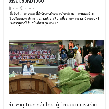
เตรียมขอหมายจับ
3129
4 ม.ค. 62
เมื่อวันที่ 3 มกราคม ที่สำนักงานตำรวจแห่งชาติ(ตร.) นายอัจฉริยะ
เรืองรัตนพงศ์ ประธานชมรมช่วยเหลือเหยื่ออาชญากรรม นำครอบครัว
นางสาวสุภาณี สินอนันต์ตระกูล
อ่านต่อ...
ข่าวพายุปาบึก ถล่มไทย! ผู้ว่าฯปัตตานี เร่งช่วย