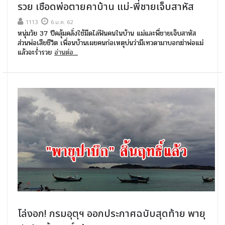
รวย เชือดพ่อตายคาบ้าน แม่-พี่ชายเจ็บสาหัส
1113
6 ม.ค. 62
หนุ่มวัย 37 ปีคลุ้มคลั่งใช้มีดไล่ฟันคนในบ้าน แม่และพี่ชายเจ็บสาหัส
ส่วนพ่อเสียชีวิต เพื่อนบ้านเผยคนก่อเหตุบ่นว่ามีเทวดามาบอกฆ่าพ่อแม่
แล้วจะร่ำรวย
อ่านต่อ...
โล่งอก! กรมอุตุฯ ออกประกาศฉบับสุดท้าย พายุ