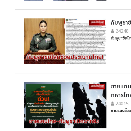
กัมพูชา
24248
กัมพูชาซัด
ชายแดนต
ทหารไทย
24015
ชายแดนตึงเค