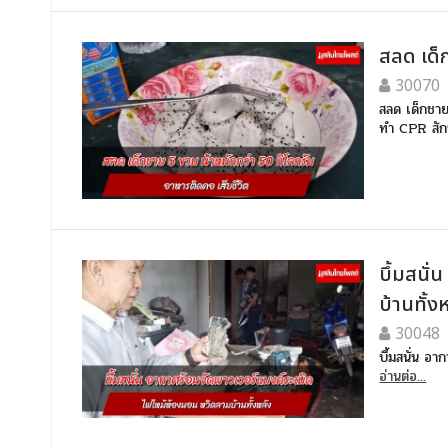
สลด เด็ก
30070
สลด เด็กชาย 
ทำ CPR สักพ
บึ้มสนั
บ้านทั้ง
30048
บึ้มสนั่น อ
อ่านต่อ...