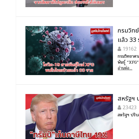
กรมวิทย
แล้ว 33
19162
กรมวิทยาศา
พันธุ์ “XFG”
อ่านต่อ...
สหรัฐฯ 
23423
สหรัฐฯ ปรับ