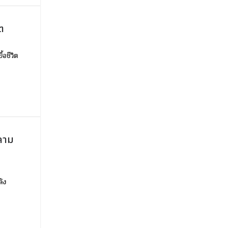
ิต
้อชีวิต
ดลาม
ลัง