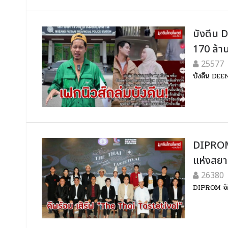
บังดีน D
170 ล้า
25577
บังดีน DEEN
DIPROM 
แห่งสย
26380
DIPROM จัด