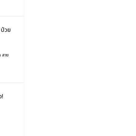
ยป่วย
า สาย
ว!