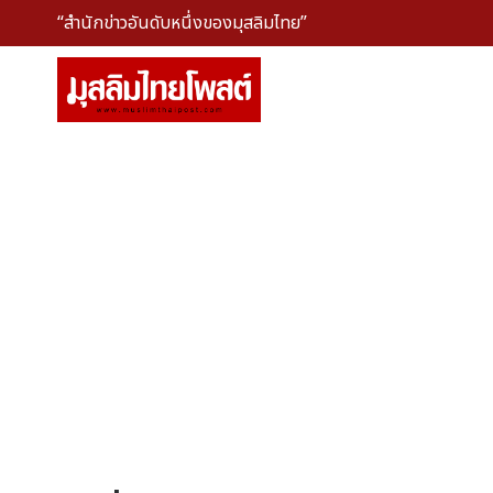
“สำนักข่าวอันดับหนึ่งของมุสลิมไทย”