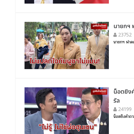
นายกฯ ฟ
23752
นายกฯ ฟาดแ
น็อตยิงค
รัล
24199
น็อตยิงคำถา