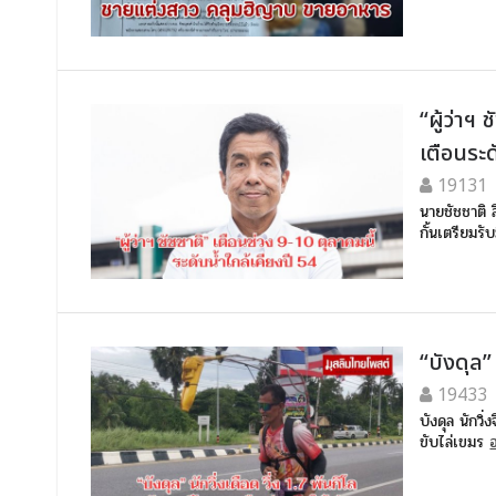
“ผู้ว่าฯ
เตือนระด
19131
นายชัชชาติ 
กั้นเตรียมรั
“บังดุล”
19433
บังดุล นักวิ
ขับไล่เขมร
อ