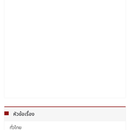
หัวข้อเรื่อง
ทั่วไทย