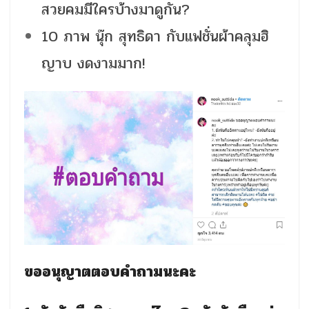
สวยคมมีใครบ้างมาดูกัน?
10 ภาพ นุ๊ก สุทธิดา กับแฟชั่นผ้าคลุมฮิ
ญาบ งดงามมาก!
ขออนุญาตตอบคำถามนะคะ