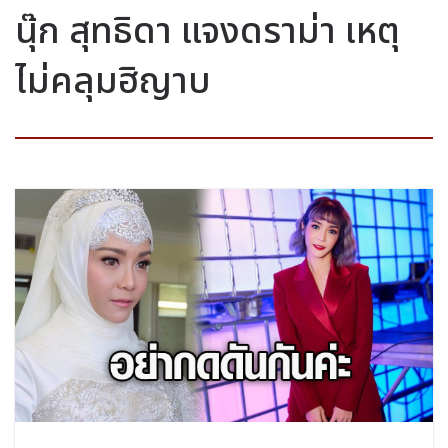
นุ๊ก สุทธิดา แจงดราม่า เหตุ
ไม่คลุมฮิญาบ