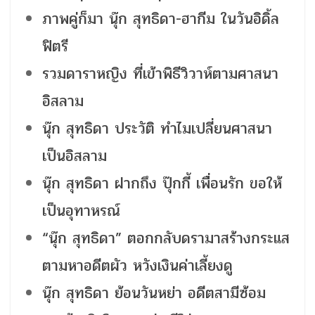
ภาพคู่ก็มา นุ๊ก สุทธิดา-ฮากีม ในวันอิดิ้ล
ฟิตรี
รวมดาราหญิง ที่เข้าพิธีวิวาห์ตามศาสนา
อิสลาม
นุ๊ก สุทธิดา ประวัติ ทำไมเปลี่ยนศาสนา
เป็นอิสลาม
นุ๊ก สุทธิดา ฝากถึง ปุ๊กกี้ เพื่อนรัก ขอให้
เป็นอุทาหรณ์
“นุ๊ก สุทธิดา” ตอกกลับดรามาสร้างกระแส
ตามหาอดีตผัว หวังเงินค่าเลี้ยงดู
นุ๊ก สุทธิดา ย้อนวันหย่า อดีตสามีซ้อม