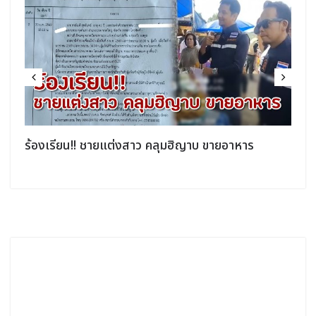
ิ
ร้องเรียน!! ชายแต่งสาว คลุมฮิญาบ ขายอาหาร