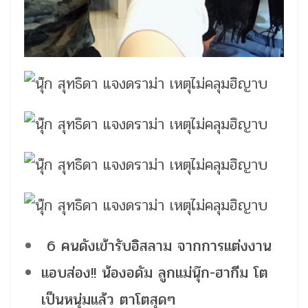
6 คนดังเข้ารับอิสลาม จากการแต่งงาน
แอบส่อง!! น้องอดัม ลูกแม่นุ๊ก-ฮากีม โต
เป็นหนุ่มแล้ว ตาโตสุดๆ